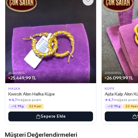
26.449,99 TL
27.099,99 TL
25.449,99 TL
26.099,99 TL
HALKA
KÜPE
Kıvırcık Altın Halka Küpe
Ajda Kalp Altın 
★
★
4,7
mağaza puanı
4,7
mağaza puanı
2.95g
22 Ayar
2.95g
22 Ayar
Sepete Ekle
Müşteri Değerlendirmeleri