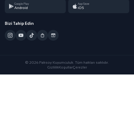
Google Play
App Store
Android
iOS
Bizi Takip Edin
© 2026 Paksoy Kuyumculuk. Tüm hakları saklıdır.
Gizlilik
Koşullar
Çerezler