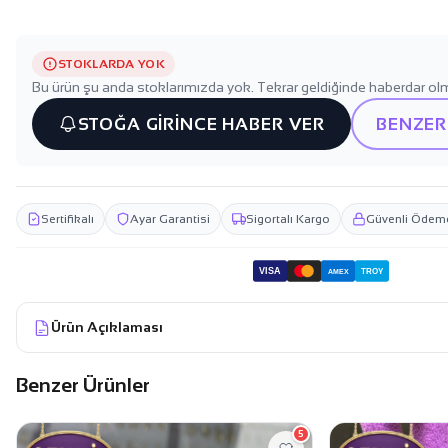
STOKLARDA YOK
Bu ürün şu anda stoklarımızda yok. Tekrar geldiğinde haberdar olm
STOĞA GİRİNCE HABER VER
BENZER
Sertifikalı
Ayar Garantisi
Sigortalı Kargo
Güvenli Ödem
VISA
TROY
AMEX
Ürün Açıklaması
Benzer Ürünler
5