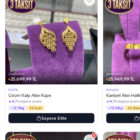
26.699,99 TL
26.949,99 TL
25.699,99 TL
25.949,99 TL
KÜPE
HALKA
Üzüm Kalp Altın Küpe
Kartiyel Altın Ha
★
★
4,7
mağaza puanı
4,7
mağaza puanı
2.94g
22 Ayar
3.08g
22 Ayar
Sepete Ekle
4