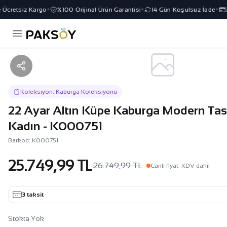
Ücretsiz Kargo
%100 Orijinal Ürün Garantisi
14 Gün Koşulsuz İade
3 
✦
✦
✦
Koleksiyon: Kaburga Koleksiyonu
22 Ayar Altın Küpe Kaburga Modern Tas
Kadın - K000751
Barkod: K000751
25.749,99 TL
26.749,99 TL
Canli fiyat
· KDV dahil
3 taksit
·
Stokta Yok