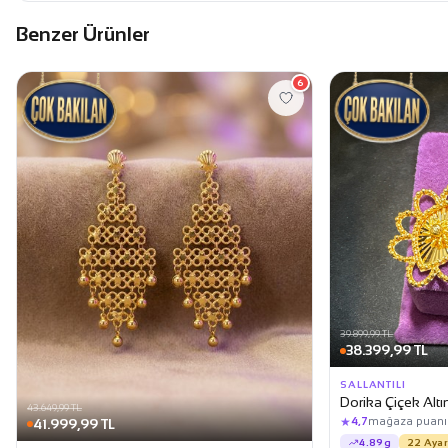
Benzer Ürünler
6
39.899,99 TL
38.399,99 TL
SALLANTILI
Dorika Çiçek Altın
43.649,99 TL
★
4,7
mağaza puanı
41.999,99 TL
4.89g
22 Ayar