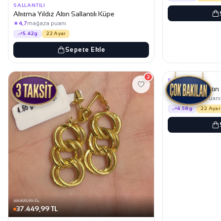
SALLANTILI
Akıtma Yıldız Altın Sallantılı Küpe
★
4,7
mağaza puanı
5.42g
22 Ayar
Sepete Ekle
38.399,99 TL
36.999,99 TL
2
SALLANTILI
Samanyolu Altın S
★
4,7
mağaza puanı
4.58g
22 Ayar
38.899,99 TL
37.449,99 TL