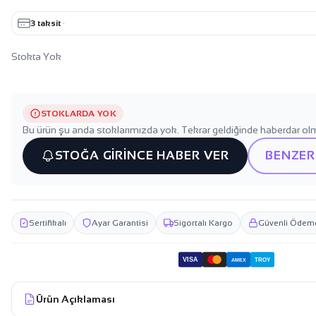
3 taksit
·
Stokta Yok
STOKLARDA YOK
Bu ürün şu anda stoklarımızda yok. Tekrar geldiğinde haberdar olm
STOĞA GİRİNCE HABER VER
BENZER
Sertifikalı
Ayar Garantisi
Sigortalı Kargo
Güvenli Ödem
VISA
TROY
AMEX
Ürün Açıklaması