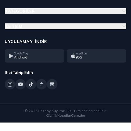
KATEGORILER
İLETIŞIM
UYGULAMAYI İNDIR
Google Play
App Store
Android
iOS
Bizi Takip Edin
© 2026 Paksoy Kuyumculuk. Tüm hakları saklıdır.
Gizlilik
Koşullar
Çerezler