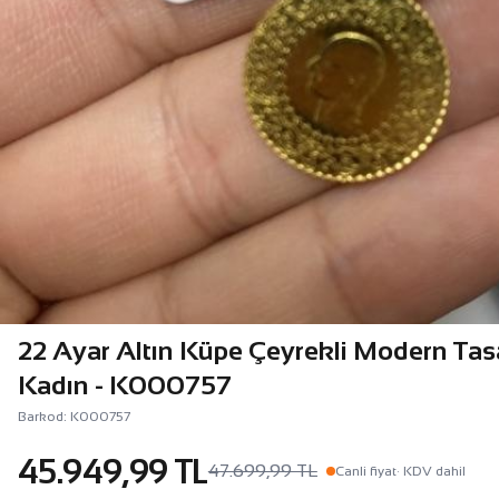
22 Ayar Altın Küpe Çeyrekli Modern Tas
Kadın - K000757
Barkod: K000757
45.949,99 TL
47.699,99 TL
Canli fiyat
· KDV dahil