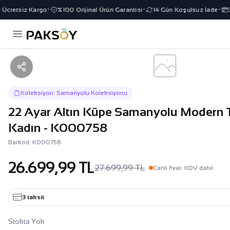
Ücretsiz Kargo
%100 Orijinal Ürün Garantisi
14 Gün Koşulsuz İade
3 
✦
✦
✦
Koleksiyon: Samanyolu Koleksiyonu
22 Ayar Altın Küpe Samanyolu Modern 
Kadın - K000758
Barkod: K000758
26.699,99 TL
27.699,99 TL
Canli fiyat
· KDV dahil
3 taksit
·
Stokta Yok