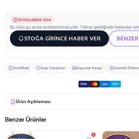
STOKLARDA YOK
Bu ürün şu anda stoklarımızda yok. Tekrar geldiğinde haberdar olm
STOĞA GİRİNCE HABER VER
BENZER
Sertifikalı
Ayar Garantisi
Sigortalı Kargo
Güvenli Ödem
VISA
TROY
AMEX
Ürün Açıklaması
Benzer Ürünler
38.399,99 TL
36.999,99 TL
5
SALLANTILI