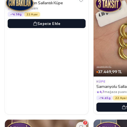
Samanyolu Altın Sallantılı Küpe
★
4,7
mağaza puanı
4.58g
22 Ayar
Sepete Ekle
38.899,99 TL
37.449,99 TL
KÜPE
Samanyolu Sallant
★
4,7
mağaza puanı
4.65g
22 Ayar
7