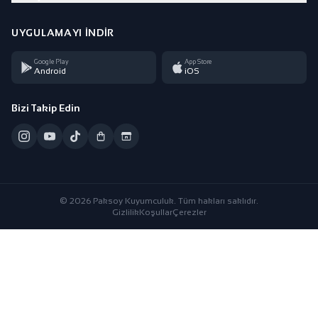
UYGULAMAYI İNDIR
Google Play
App Store
Android
iOS
Bizi Takip Edin
© 2026 Paksoy Kuyumculuk. Tüm hakları saklıdır.
Gizlilik
Koşullar
Çerezler