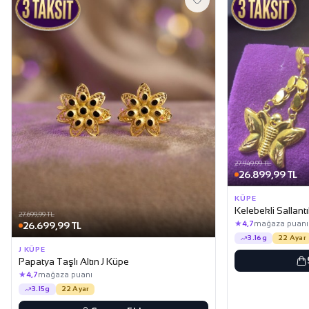
27.949,99 TL
26.899,99 TL
KÜPE
Kelebekli Sallantı
27.699,99 TL
★
4,7
mağaza puanı
26.699,99 TL
3.16g
22 Ayar
J KÜPE
Papatya Taşlı Altın J Küpe
★
4,7
mağaza puanı
3.15g
22 Ayar