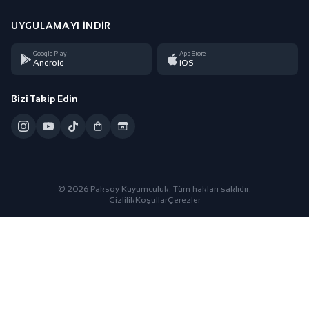
UYGULAMAYI İNDIR
Google Play
App Store
Android
iOS
Bizi Takip Edin
© 2026 Paksoy Kuyumculuk. Tüm hakları saklıdır.
Gizlilik
Koşullar
Çerezler