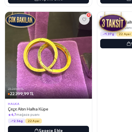
15.449,99 TL
14.899,99 TL
11
HALKA
Kalemli Altın Ha
★
4,7
mağaza puanı
1.37g
22 Ayar
23.249,99 TL
22.399,99 TL
HALKA
Çıtçıt Altın Halka Küpe
★
4,7
mağaza puanı
2.56g
22 Ayar
Sepete Ekle