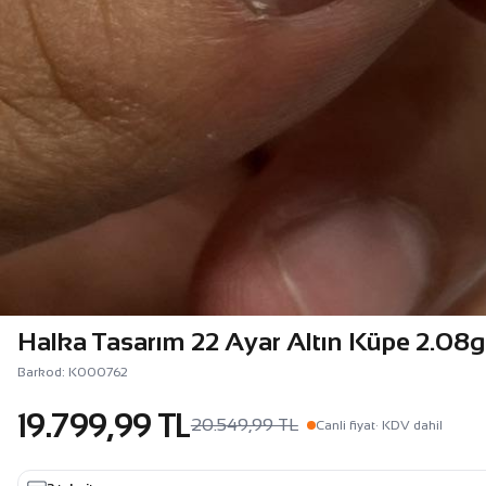
Halka Tasarım 22 Ayar Altın Küpe 2.08
Barkod: K000762
19.799,99 TL
20.549,99 TL
Canli fiyat
· KDV dahil