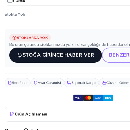
3 taksit
·
Stokta Yok
STOKLARDA YOK
Bu ürün şu anda stoklarımızda yok. Tekrar geldiğinde haberdar olm
STOĞA GİRİNCE HABER VER
BENZER
Sertifikalı
Ayar Garantisi
Sigortalı Kargo
Güvenli Ödem
VISA
TROY
AMEX
Ürün Açıklaması