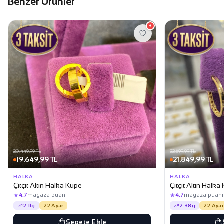
Benzer Ürünler
3
20.449,99 TL
22.699,99 TL
19.649,99 TL
21.849,99 TL
HALKA
HALKA
Çıtçıt Altın Halka Küpe
Çıtçıt Altın Halka
★
★
4,7
mağaza puanı
4,7
mağaza puanı
2.11g
22 Ayar
2.38g
22 Ayar
Sepete Ekle