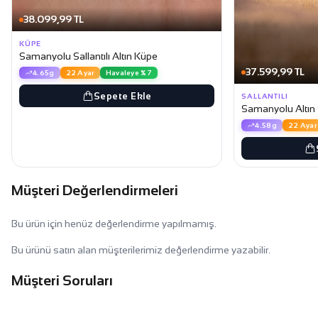
38.099,99 TL
KÜPE
Samanyolu Sallantılı Altın Küpe
37.599,99 TL
4.65g
22 Ayar
Havaleye %7
Sepete Ekle
SALLANTILI
Samanyolu Altın S
4.58g
22 Ayar
Müşteri Değerlendirmeleri
Bu ürün için henüz değerlendirme yapılmamış.
Bu ürünü satın alan müşterilerimiz değerlendirme yazabilir.
Müşteri Soruları