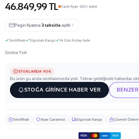
46.849,99 TL
Canli fiyat
· KDV dahil
Peşin fiyatına
3 taksitle
aylık
Sertifikalı
Sigortalı Kargo
14 Gün Kolay İade
Stokta Yok
STOKLARDA YOK
Bu ürün şu anda stoklarımızda yok. Tekrar geldiğinde haberdar olm
STOĞA GİRİNCE HABER VER
BENZER
Sertifikalı
Ayar Garantisi
Sigortalı Kargo
Güvenli Ödem
VISA
TROY
AMEX