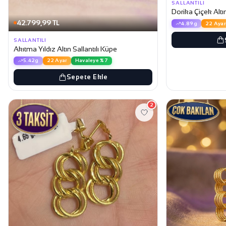
SALLANTILI
Dorika Çiçek Altın
42.799,99 TL
4.89g
22 Ayar
SALLANTILI
Akıtma Yıldız Altın Sallantılı Küpe
5.42g
22 Ayar
Havaleye %7
Sepete Ekle
2