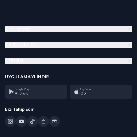
KURUMSAL
KATEGORILER
İLETIŞIM
UYGULAMAYI İNDIR
Google Play
App Store
Android
iOS
Bizi Takip Edin