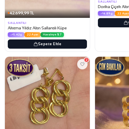
SALLANTILI
Dorika Çiçek Altın
42.699,99 TL
4.89g
22 Ayar
SALLANTILI
Akıtma Yıldız Altın Sallantılı Küpe
5.42g
22 Ayar
Havaleye %7
Sepete Ekle
2