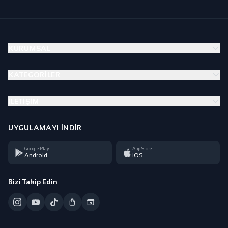
KURUMSAL
KATEGORILER
İLETIŞIM
UYGULAMAYI İNDIR
Google Play
App Store
Android
iOS
Bizi Takip Edin