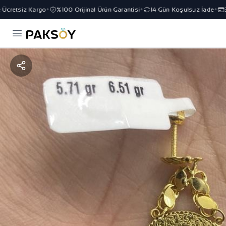
cretsiz Kargo
%100 Orijinal Ürün Garantisi
14 Gün Koşulsuz İade
3 T
✦
✦
✦