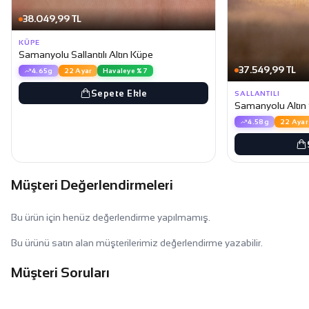
38.049,99 TL
KÜPE
Samanyolu Sallantılı Altın Küpe
37.549,99 TL
4.65g
22 Ayar
Havaleye %7
Sepete Ekle
SALLANTILI
Samanyolu Altın S
4.58g
22 Ayar
Müşteri Değerlendirmeleri
Bu ürün için henüz değerlendirme yapılmamış.
Bu ürünü satın alan müşterilerimiz değerlendirme yazabilir.
Müşteri Soruları