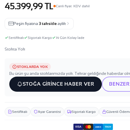
45.399,99 TL
Canli fiyat
· KDV dahil
Peşin fiyatına
3 taksitle
aylık
Sertifikalı
Sigortalı Kargo
14 Gün Kolay İade
Stokta Yok
STOKLARDA YOK
Bu ürün şu anda stoklarımızda yok. Tekrar geldiğinde haberdar olm
STOĞA GİRİNCE HABER VER
BENZER
Sertifikalı
Ayar Garantisi
Sigortalı Kargo
Güvenli Ödem
VISA
TROY
AMEX