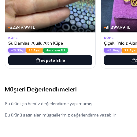
32.349,99 TL
31.899,99 TL
KÜPE
KÜPE
Su Damlası Ajurlu Altın Küpe
Çiçekli Yıldız Alt
3.95g
22 Ayar
Havaleye %7
3.84g
22 Ayar
Sepete Ekle
Müşteri Değerlendirmeleri
Bu ürün için henüz değerlendirme yapılmamış.
Bu ürünü satın alan müşterilerimiz değerlendirme yazabilir.