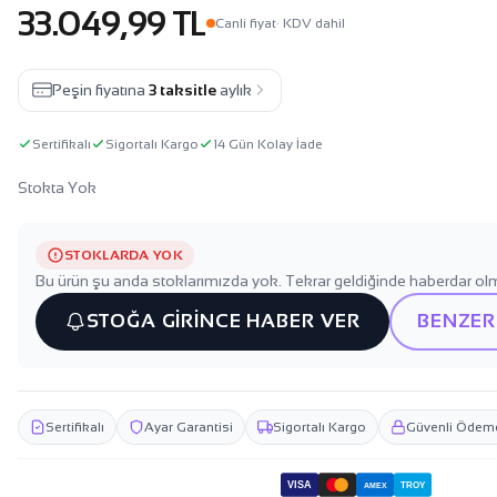
33.049,99 TL
Canli fiyat
· KDV dahil
Peşin fiyatına
3 taksitle
aylık
Sertifikalı
Sigortalı Kargo
14 Gün Kolay İade
Stokta Yok
STOKLARDA YOK
Bu ürün şu anda stoklarımızda yok. Tekrar geldiğinde haberdar olm
STOĞA GİRİNCE HABER VER
BENZER
Sertifikalı
Ayar Garantisi
Sigortalı Kargo
Güvenli Ödem
VISA
TROY
AMEX