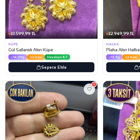
33.599,99 TL
32.949,99 TL
KÜPE
HALKA
Gül Sallantılı Altın Küpe
Plaka Altın Halk
4.09g
22 Ayar
Havaleye %7
3.9g
22 Ayar
Sepete Ekle
1