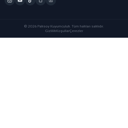
© 2026 Paksoy Kuyumculuk. Tüm hakları saklıdır.
Gizlilik
Koşullar
Çerezler