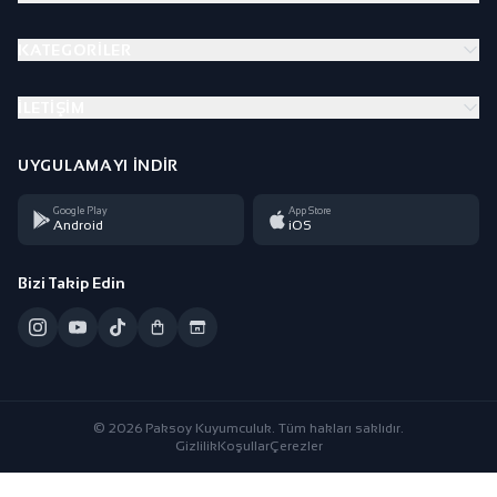
KATEGORILER
İLETIŞIM
UYGULAMAYI İNDIR
Google Play
App Store
Android
iOS
Bizi Takip Edin
© 2026 Paksoy Kuyumculuk. Tüm hakları saklıdır.
Gizlilik
Koşullar
Çerezler