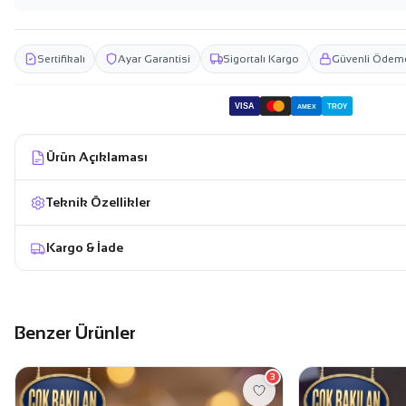
Sertifikalı
Ayar Garantisi
Sigortalı Kargo
Güvenli Ödem
VISA
TROY
AMEX
Ürün Açıklaması
Teknik Özellikler
Kargo & İade
Benzer Ürünler
3