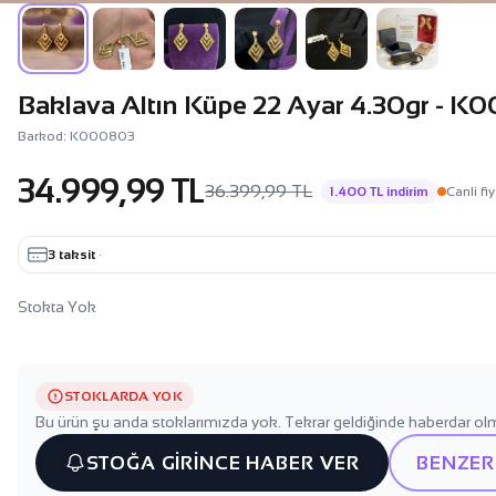
Baklava Altın Küpe 22 Ayar 4.30gr - 
Barkod: K000803
34.999,99 TL
36.399,99 TL
1.400 TL indirim
Canli fiy
3 taksit
·
Stokta Yok
STOKLARDA YOK
Bu ürün şu anda stoklarımızda yok. Tekrar geldiğinde haberdar olm
STOĞA GİRİNCE HABER VER
BENZER