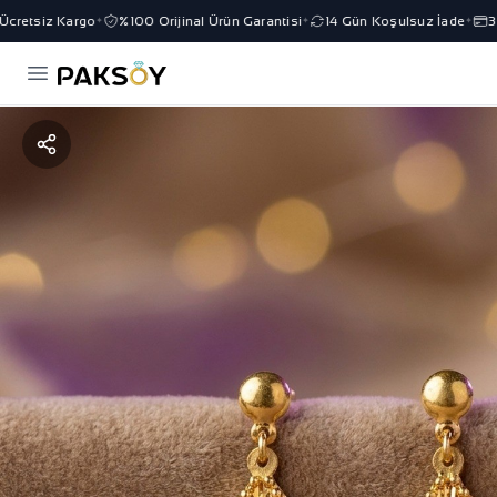
retsiz Kargo
%100 Orijinal Ürün Garantisi
14 Gün Koşulsuz İade
3 Ta
✦
✦
✦