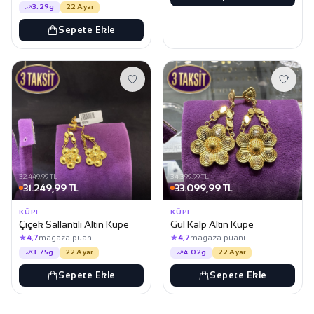
3.29g
22 Ayar
Sepete Ekle
32.449,99 TL
34.399,99 TL
31.249,99 TL
33.099,99 TL
KÜPE
KÜPE
Çiçek Sallantılı Altın Küpe
Gül Kalp Altın Küpe
★
★
4,7
mağaza puanı
4,7
mağaza puanı
3.75g
22 Ayar
4.02g
22 Ayar
Sepete Ekle
Sepete Ekle