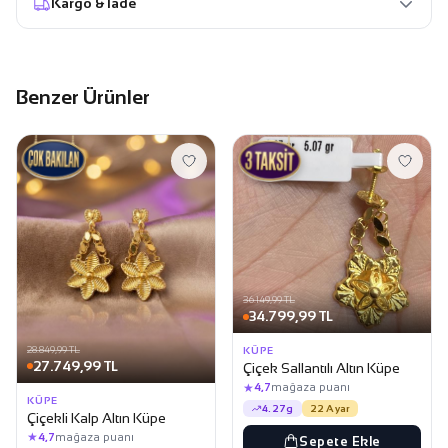
Kargo & İade
Benzer Ürünler
36.149,99 TL
34.799,99 TL
28.849,99 TL
KÜPE
27.749,99 TL
Çiçek Sallantılı Altın Küpe
★
4,7
mağaza puanı
KÜPE
4.27g
22 Ayar
Çiçekli Kalp Altın Küpe
★
4,7
mağaza puanı
Sepete Ekle