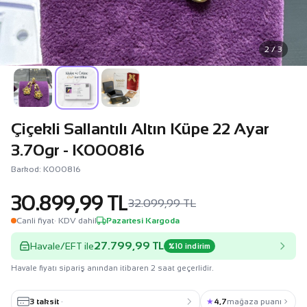
2 / 3
Çiçekli Sallantılı Altın Küpe 22 Ayar
3.70gr - K000816
Barkod: K000816
30.899,99 TL
32.099,99 TL
Canli fiyat
· KDV dahil
Pazartesi Kargoda
27.799,99 TL
Havale/EFT ile
%10 indirim
Havale fiyatı sipariş anından itibaren 2 saat geçerlidir.
3 taksit
·
★
4,7
mağaza puanı