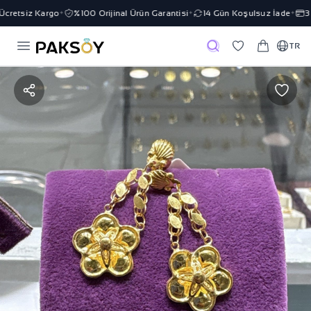
cretsiz Kargo
%100 Orijinal Ürün Garantisi
14 Gün Koşulsuz İade
3 T
✦
✦
✦
TR