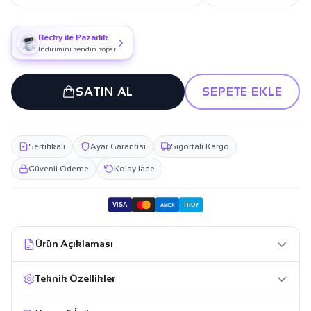
Becky ile Pazarlık
İndirimini kendin kopar
SATIN AL
SEPETE EKLE
Sertifikalı
Ayar Garantisi
Sigortalı Kargo
Güvenli Ödeme
Kolay İade
VISA
TROY
AMEX
Ürün Açıklaması
Teknik Özellikler