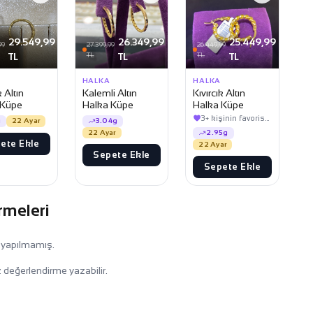
29.549,99
26.349,99
25.449,99
99
27.399,99
26.449,99
TL
TL
TL
TL
TL
HALKA
HALKA
 Altın
Kalemli Altın
Kıvırcık Altın
 Küpe
Halka Küpe
Halka Küpe
3+ kişinin favorisinde
g
22 Ayar
3.04g
22 Ayar
2.95g
ete Ekle
22 Ayar
Sepete Ekle
Sepete Ekle
rmeleri
 yapılmamış.
 değerlendirme yazabilir.