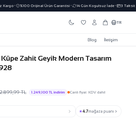
Kargo
%100 Orijinal Ürün Garantisi
14 Gün Koşulsuz İade
3 Taksit İm
✦
✦
✦
TR
Blog
İletişim
a Küpe Zahit Geyik Modern Tasarım
0928
2.899,99 TL
1.249,100 TL indirim
Canli fiyat
· KDV dahil
★
4.7
mağaza puanı