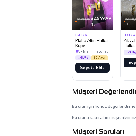
32.649,99
33.899,99
30.699,
TL
TL
TL
HALKA
HALKA
Plaka Altın Halka
Zikzak
Küpe
Halka
3+ kişinin favorisinde
3.5
3.9g
22 Ayar
Sep
Sepete Ekle
Müşteri Değerlendi
Bu ürün için henüz değerlendirme
Bu ürünü satın alan müşterilerimiz
Müşteri Soruları