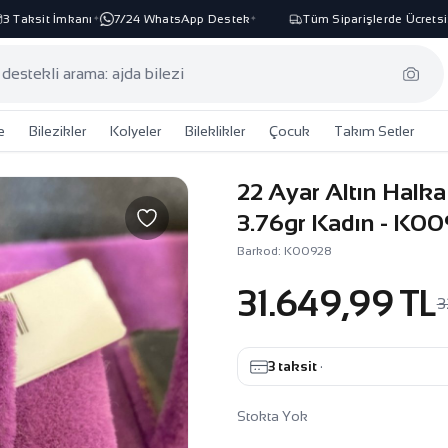
Taksit İmkanı
7/24 WhatsApp Destek
Tüm Siparişlerde Ücretsiz 
✦
✦
e
Bilezikler
Kolyeler
Bileklikler
Çocuk
Takım Setler
22 Ayar Altın Halk
3.76gr Kadın - K0
Barkod: K00928
31.649,99 TL
3
3 taksit
·
Stokta Yok