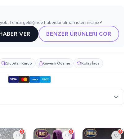
yok. Tekrar geldiğinde haberdar olmak ister misiniz?
 HABER VER
BENZER ÜRÜNLERİ GÖR
Sigortalı Kargo
Güvenli Ödeme
Kolay İade
VISA
TROY
AMEX
2
2
4