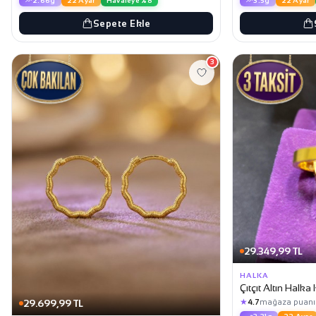
2.66g
22 Ayar
Havaleye %8
3.5g
22 Ayar
Sepete Ekle
3
29.349,99 TL
HALKA
Çıtçıt Altın Halka
★
29.699,99 TL
4.7
mağaza puanı