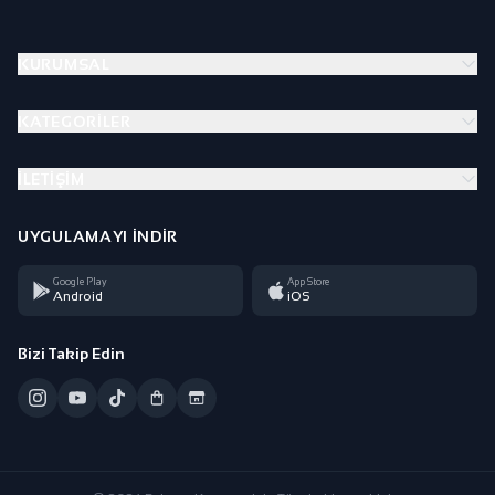
KURUMSAL
KATEGORILER
İLETIŞIM
UYGULAMAYI İNDIR
Google Play
App Store
Android
iOS
Bizi Takip Edin