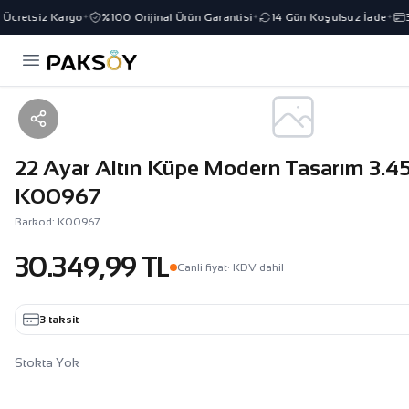
Ücretsiz Kargo
%100 Orijinal Ürün Garantisi
14 Gün Koşulsuz İade
3 
✦
✦
✦
22 Ayar Altın Küpe Modern Tasarım 3.45
K00967
Barkod: K00967
30.349,99 TL
Canli fiyat
· KDV dahil
3 taksit
·
Stokta Yok