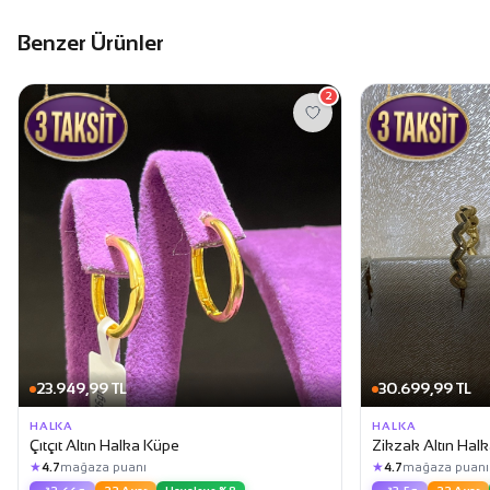
Benzer Ürünler
2
23.949,99 TL
30.699,99 TL
HALKA
HALKA
Çıtçıt Altın Halka Küpe
Zikzak Altın Hal
★
★
4.7
mağaza puanı
4.7
mağaza puanı