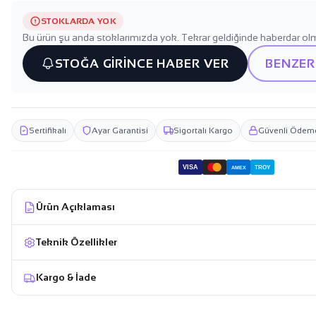
STOKLARDA YOK
Bu ürün şu anda stoklarımızda yok. Tekrar geldiğinde haberdar olm
STOĞA GİRİNCE HABER VER
BENZER
Sertifikalı
Ayar Garantisi
Sigortalı Kargo
Güvenli Ödem
VISA
TROY
AMEX
Ürün Açıklaması
Teknik Özellikler
Kargo & İade