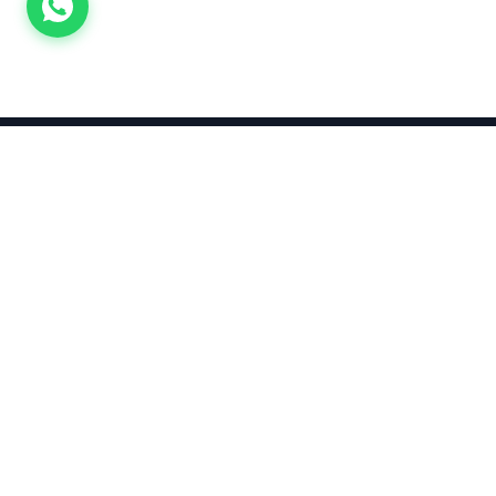
Takınca Stil, Saklayınca Değer
KURUMSAL
KATEGORI
Hakkımızda
Yatırımlık
Küpe
Altın Fiyatları
Kolyeler
Kahramanmaraş Altın Fiyatları
Çocuk
Altın Bozdurma Hesaplama
Blog
KOLEKSIYO