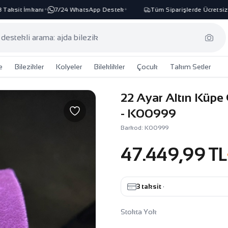
aksit İmkanı
7/24 WhatsApp Destek
Tüm Siparişlerde Ücretsiz K
✦
✦
e
Bilezikler
Kolyeler
Bileklikler
Çocuk
Takım Setler
22 Ayar Altın Küpe
- K00999
Barkod: K00999
47.449,99 TL
3 taksit
·
Stokta Yok