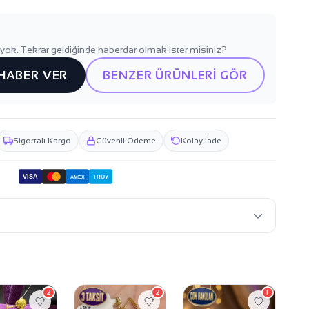
yok. Tekrar geldiğinde haberdar olmak ister misiniz?
 HABER VER
BENZER ÜRÜNLERİ GÖR
Sigortalı Kargo
Güvenli Ödeme
Kolay İade
VISA
TROY
AMEX
2
2
1