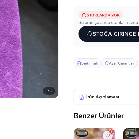
STOKLARDA YOK
Bu ürün şu anda stoklarımızda 
STOĞA GİRİNCE
Sertifikalı
Ayar Garantisi
1 / 2
Ürün Açıklaması
Benzer Ürünler
6