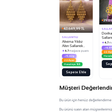
39.89
43.649,99 TL
SALLAN
Dorika
Sallan
SALLANTILI
Akıtma Yıldız
★
4.7
m
Altın Sallantılı
4.8
Küpe
★
4.7
mağaza puanı
22 Ay
Haval
5.42g
22 Ayar
Sep
Havaleye %8
Sepete Ekle
Müşteri Değerlendi
Bu ürün için henüz değerlendirme
Bu ürünü satın alan müşterilerimiz