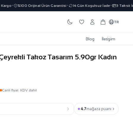
argo
%100 Orijinal Ürün Garantisi
14 Gün Koşulsuz İade
3 Taksit İmk
✦
✦
✦
TR
Blog
İletişim
 Çeyrekli Takoz Tasarım 5.90gr Kadın
Canli fiyat
· KDV dahil
★
4.7
mağaza puanı