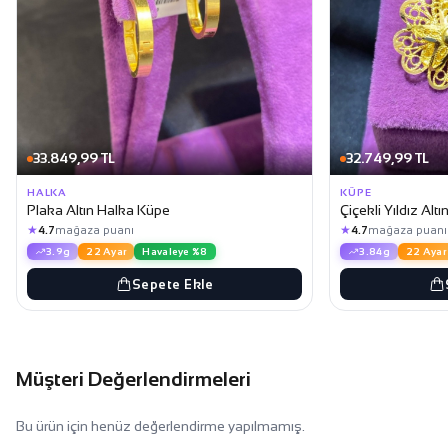
33.849,99 TL
32.749,99 TL
HALKA
KÜPE
Plaka Altın Halka Küpe
Çiçekli Yıldız Alt
★
★
4.7
mağaza puanı
4.7
mağaza puanı
3.9g
22 Ayar
Havaleye %8
3.84g
22 Ayar
Sepete Ekle
Müşteri Değerlendirmeleri
Bu ürün için henüz değerlendirme yapılmamış.