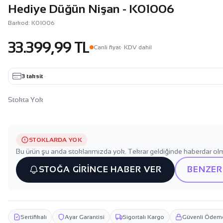
Hediye Düğün Nişan - K01006
Barkod: K01006
33.399,99 TL
Canli fiyat
· KDV dahil
3 taksit
·
Stokta Yok
STOKLARDA YOK
Bu ürün şu anda stoklarımızda yok. Tekrar geldiğinde haberdar olm
STOĞA GİRİNCE HABER VER
BENZER
Sertifikalı
Ayar Garantisi
Sigortalı Kargo
Güvenli Ödem