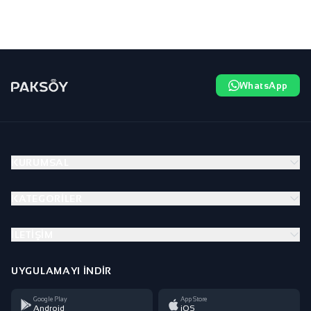
WhatsApp
KURUMSAL
KATEGORILER
İLETIŞIM
UYGULAMAYI İNDIR
Google Play
App Store
Android
iOS