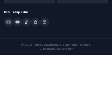
Bizi Takip Edin
© 2026 Paksoy Kuyumculuk. Tüm hakları saklıdır.
Gizlilik
Koşullar
Çerezler