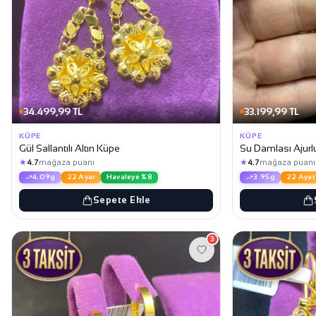
34.499,99 TL
33.199,99 TL
KÜPE
KÜPE
Gül Sallantılı Altın Küpe
Su Damlası Ajurl
★
★
4.7
mağaza puanı
4.7
mağaza puanı
4.09g
22 Ayar
Havaleye %8
3.95g
22 Ayar
Sepete Ekle
3