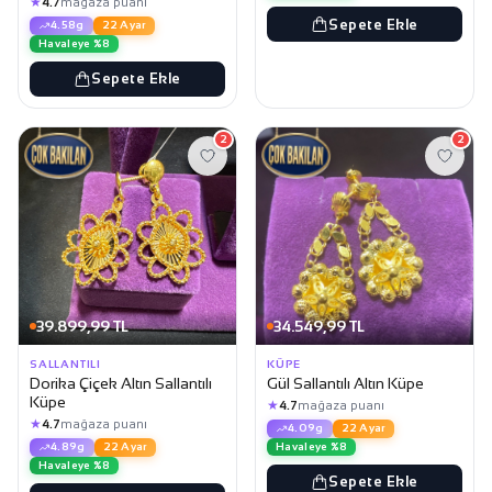
★
4.7
mağaza puanı
Sepete Ekle
4.58g
22 Ayar
Havaleye %8
Sepete Ekle
2
2
39.899,99 TL
34.549,99 TL
SALLANTILI
KÜPE
Dorika Çiçek Altın Sallantılı
Gül Sallantılı Altın Küpe
Küpe
★
4.7
mağaza puanı
★
4.7
mağaza puanı
4.09g
22 Ayar
Havaleye %8
4.89g
22 Ayar
Havaleye %8
Sepete Ekle