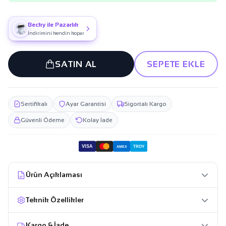
Becky ile Pazarlık
İndirimini kendin kopar
SATIN AL
SEPETE EKLE
Sertifikalı
Ayar Garantisi
Sigortalı Kargo
Güvenli Ödeme
Kolay İade
VISA
TROY
AMEX
Ürün Açıklaması
Teknik Özellikler
Kargo & İade