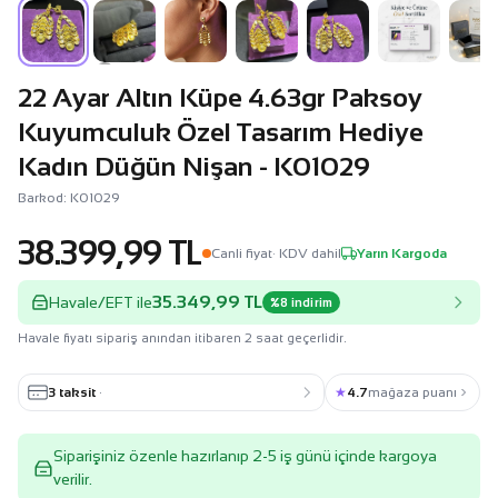
22 Ayar Altın Küpe 4.63gr Paksoy
Kuyumculuk Özel Tasarım Hediye
Kadın Düğün Nişan - K01029
Barkod: K01029
38.399,99 TL
Canli fiyat
· KDV dahil
Yarın Kargoda
35.349,99 TL
Havale/EFT ile
%8 indirim
Havale fiyatı sipariş anından itibaren 2 saat geçerlidir.
3 taksit
·
★
4.7
mağaza puanı
Siparişiniz özenle hazırlanıp 2-5 iş günü içinde kargoya
verilir.