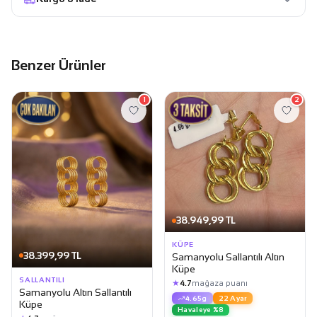
Benzer Ürünler
1
2
38.949,99 TL
KÜPE
38.399,99 TL
Samanyolu Sallantılı Altın
Küpe
SALLANTILI
★
4.7
mağaza puanı
Samanyolu Altın Sallantılı
4.65g
22 Ayar
Küpe
Havaleye %8