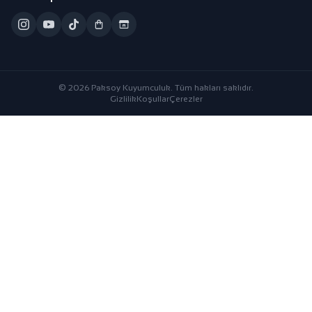
© 2026 Paksoy Kuyumculuk. Tüm hakları saklıdır.
Gizlilik
Koşullar
Çerezler