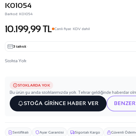
K01054
Barkod: K01054
10.199,99 TL
Canli fiyat
· KDV dahil
3 taksit
·
Stokta Yok
STOKLARDA YOK
Bu ürün şu anda stoklarımızda yok. Tekrar geldiğinde haberdar olm
STOĞA GİRİNCE HABER VER
BENZER
Sertifikalı
Ayar Garantisi
Sigortalı Kargo
Güvenli Ödem