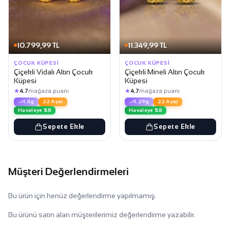
10.799,99 TL
11.349,99 TL
ÇOCUK KÜPESI
ÇOCUK KÜPESI
Çiçekli Vidalı Altın Çocuk
Çiçekli Mineli Altın Çocuk
Küpesi
Küpesi
★
★
4.7
mağaza puanı
4.7
mağaza puanı
1.11g
22 Ayar
1.29g
22 Ayar
Havaleye %8
Havaleye %8
Sepete Ekle
Sepete Ekle
Müşteri Değerlendirmeleri
Bu ürün için henüz değerlendirme yapılmamış.
Bu ürünü satın alan müşterilerimiz değerlendirme yazabilir.