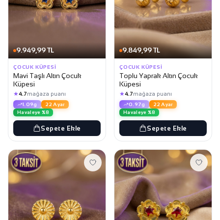
9.949,99 TL
9.849,99 TL
ÇOCUK KÜPESI
ÇOCUK KÜPESI
Mavi Taşlı Altın Çocuk
Toplu Yaprak Altın Çocuk
Küpesi
Küpesi
★
★
4.7
mağaza puanı
4.7
mağaza puanı
1.09g
22 Ayar
0.97g
22 Ayar
Havaleye %8
Havaleye %8
Sepete Ekle
Sepete Ekle