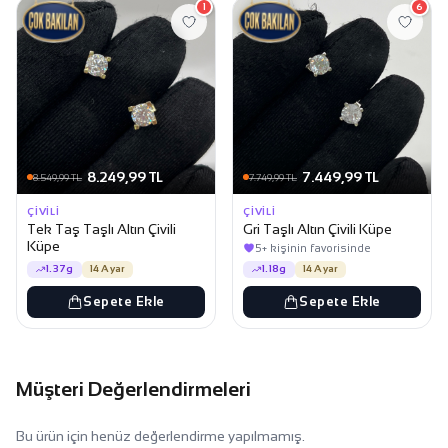
1
6
8.249,99 TL
7.449,99 TL
8.549,99 TL
7.749,99 TL
ÇIVILI
ÇIVILI
Tek Taş Taşlı Altın Çivili
Gri Taşlı Altın Çivili Küpe
Küpe
5+ kişinin favorisinde
1.37g
14 Ayar
1.18g
14 Ayar
Sepete Ekle
Sepete Ekle
Müşteri Değerlendirmeleri
Bu ürün için henüz değerlendirme yapılmamış.