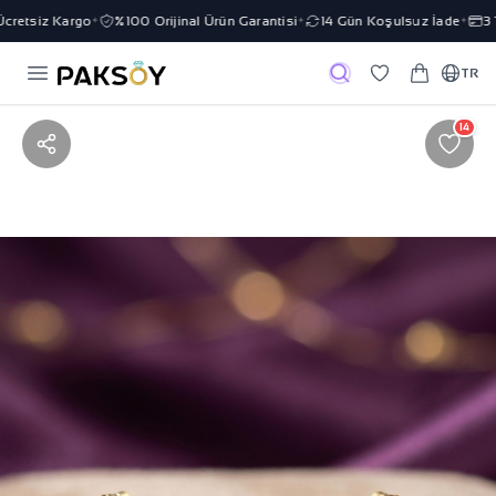
retsiz Kargo
%100 Orijinal Ürün Garantisi
14 Gün Koşulsuz İade
3 Ta
✦
✦
✦
TR
14