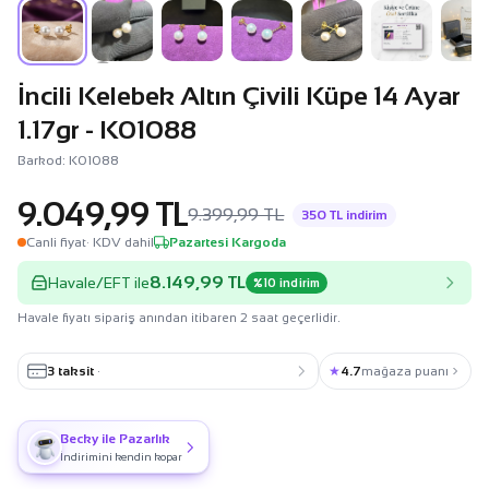
İncili Kelebek Altın Çivili Küpe 14 Ayar
1.17gr - K01088
Barkod: K01088
9.049,99 TL
9.399,99 TL
350 TL indirim
Canli fiyat
· KDV dahil
Pazartesi Kargoda
8.149,99 TL
Havale/EFT ile
%10 indirim
Havale fiyatı sipariş anından itibaren 2 saat geçerlidir.
3 taksit
·
★
4.7
mağaza puanı
Becky ile Pazarlık
İndirimini kendin kopar