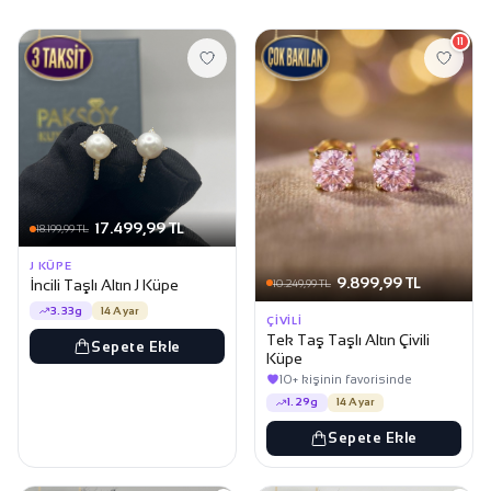
11
17.499,99 TL
18.199,99 TL
J KÜPE
9.899,99 TL
İncili Taşlı Altın J Küpe
10.249,99 TL
3.33g
14 Ayar
ÇIVILI
Tek Taş Taşlı Altın Çivili
Sepete Ekle
Küpe
10+ kişinin favorisinde
1.29g
14 Ayar
Sepete Ekle