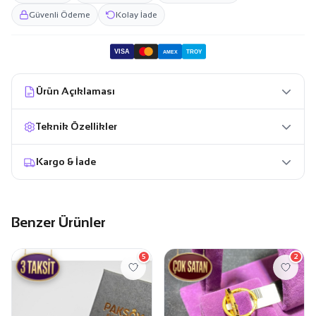
Güvenli Ödeme
Kolay İade
VISA
TROY
AMEX
Ürün Açıklaması
Teknik Özellikler
Kargo & İade
Benzer Ürünler
5
2