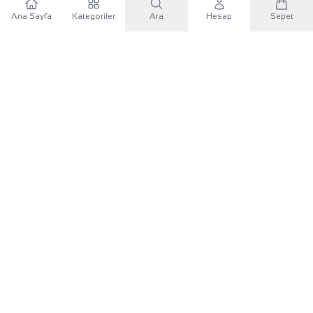
Ana Sayfa
Kategoriler
Ara
Hesap
Sepet
WhatsApp
×
KURUMSAL
Sana özel 500 TL
Mobil uygulamayı indir, ilk alışverişinde
500 TL indirim
KATEGORILER
kuponunu
kullan.
İLETIŞIM
Google Play'den İndir
UYGULAMAYI İNDIR
App Store'dan İndir
Google Play
App Store
Android
iOS
Siteye devam et
Bizi Takip Edin