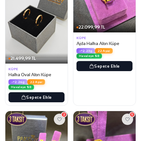
22.099,99 TL
KÜPE
Ajda Halka Altın Küpe
2.23g
22 Ayar
Havaleye %8
21.499,99 TL
Sepete Ekle
KÜPE
Halka Oval Altın Küpe
2.26g
22 Ayar
Havaleye %8
Sepete Ekle
2
5