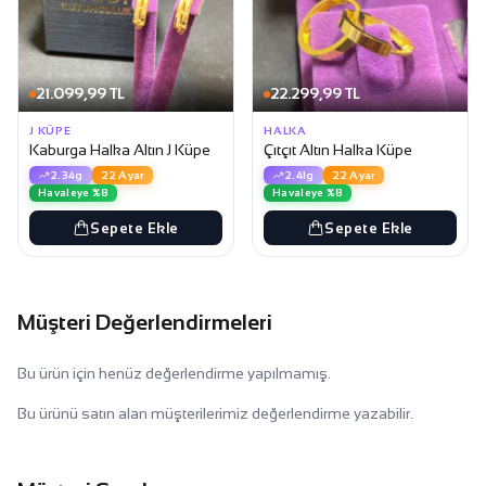
21.099,99 TL
22.299,99 TL
J KÜPE
HALKA
Kaburga Halka Altın J Küpe
Çıtçıt Altın Halka Küpe
2.34g
22 Ayar
2.41g
22 Ayar
Havaleye %8
Havaleye %8
Sepete Ekle
Sepete Ekle
Müşteri Değerlendirmeleri
Bu ürün için henüz değerlendirme yapılmamış.
Bu ürünü satın alan müşterilerimiz değerlendirme yazabilir.