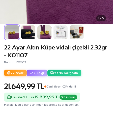
1 / 5
22 Ayar Altın Küpe vidalı çiçekli 2.32gr
- K01107
Barkod: K01107
22 Ayar
2.32 gr
Yarın Kargoda
21.649,99 TL
Canli fiyat
· KDV dahil
19.899,99 TL
Havale/EFT ile
%8 indirim
Havale fiyatı sipariş anından itibaren 2 saat geçerlidir.