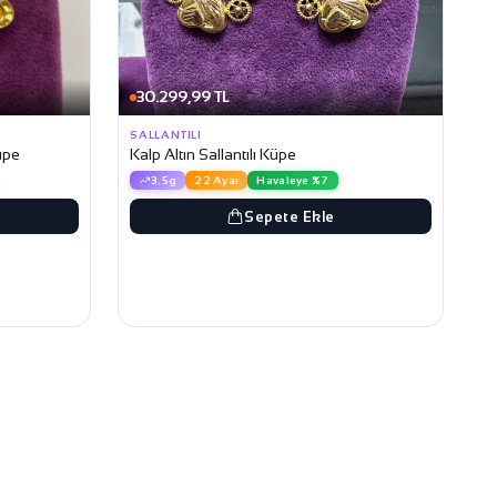
30.299,99 TL
SALLANTILI
Küpe
Kalp Altın Sallantılı Küpe
3.5g
22 Ayar
Havaleye %7
Sepete Ekle