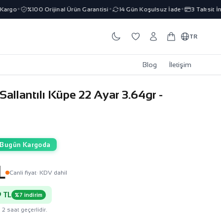
go
%100 Orijinal Ürün Garantisi
14 Gün Koşulsuz İade
3 Taksit İmka
✦
✦
✦
TR
Blog
İletişim
 Sallantılı Küpe 22 Ayar 3.64gr -
Bugün Kargoda
L
Canli fiyat
· KDV dahil
 TL
%7 indirim
 2 saat geçerlidir.