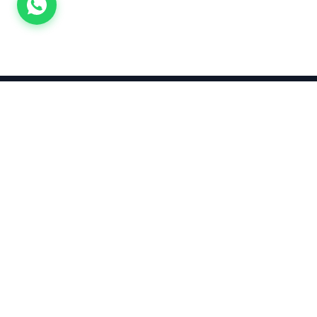
Takınca Stil, Saklayınca Değer
KURUMSAL
KATEGORI
Hakkımızda
Yatırımlık
Küpe
Altın Fiyatları
Kolyeler
Kahramanmaraş Altın Fiyatları
Çocuk
Altın Bozdurma Hesaplama
Blog