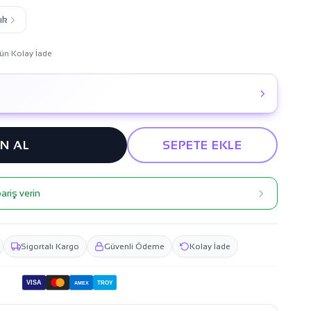
ık
ün Kolay İade
IN AL
SEPETE EKLE
ariş verin
Sigortalı Kargo
Güvenli Ödeme
Kolay İade
VISA
TROY
AMEX