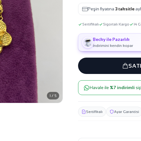
Peşin fiyatına
3 taksitle
ayl
Sertifikalı
Sigortalı Kargo
14 G
Becky ile Pazarlık
İndirimini kendin kopar
SAT
Havale ile
%7 indirimli
sip
1 / 5
Sertifikalı
Ayar Garantisi