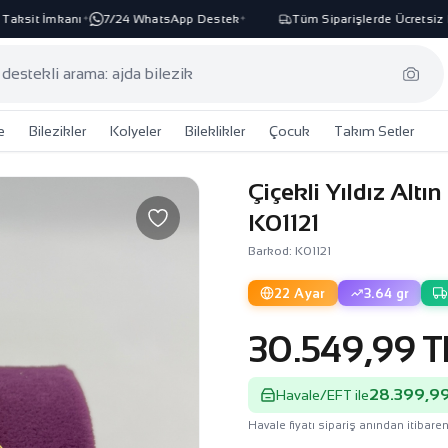
sit İmkanı
7/24 WhatsApp Destek
Tüm Siparişlerde Ücretsiz Kar
✦
✦
e
Bilezikler
Kolyeler
Bileklikler
Çocuk
Takım Setler
Çiçekli Yıldız Altın
K01121
Barkod: K01121
22 Ayar
3.64 gr
30.549,99 T
28.399,99
Havale/EFT ile
Havale fiyatı sipariş anından itibaren