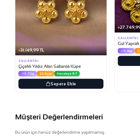
27.749,99
SALLANTILI
Gül Yaprak 
31.149,99 TL
3.14g
2
SALLANTILI
Çiçekli Yıldız Altın Sallantılı Küpe
3.72g
22 Ayar
Havaleye %7
Sepete Ekle
Müşteri Değerlendirmeleri
Bu ürün için henüz değerlendirme yapılmamış.