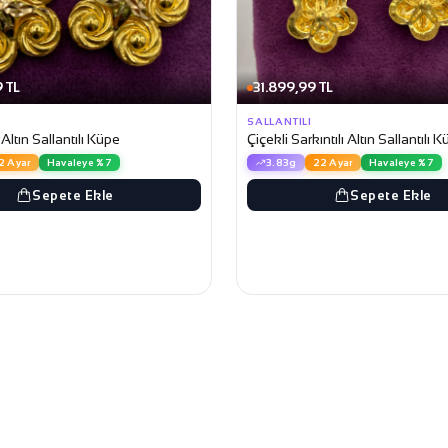
 TL
31.899,99 TL
SALLANTILI
Altın Sallantılı Küpe
Çiçekli Sarkıntılı Altın Sallantılı 
2 Ayar
Havaleye %7
3.83g
22 Ayar
Havaleye %7
Sepete Ekle
Sepete Ekle