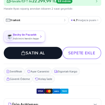
22.299,99 TL
Havale/EFT ile
%8 indirim
Havale fiyatı sipariş anından itibaren 2 saat geçerlidir.
3 taksit
·
★
4.7
mağaza puanı
Becky ile Pazarlık
İndirimini kendin kopar
SATIN AL
SEPETE EKLE
Sertifikalı
Ayar Garantisi
Sigortalı Kargo
Güvenli Ödeme
Kolay İade
VISA
TROY
AMEX
Ürün Açıklaması