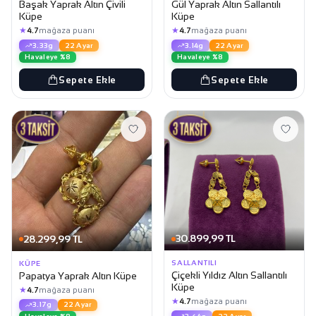
Başak Yaprak Altın Çivili
Gül Yaprak Altın Sallantılı
Küpe
Küpe
★
★
4.7
mağaza puanı
4.7
mağaza puanı
3.33g
22 Ayar
3.14g
22 Ayar
Havaleye %8
Havaleye %8
Sepete Ekle
Sepete Ekle
30.899,99 TL
28.299,99 TL
SALLANTILI
KÜPE
Çiçekli Yıldız Altın Sallantılı
Papatya Yaprak Altın Küpe
Küpe
★
4.7
mağaza puanı
★
4.7
mağaza puanı
3.17g
22 Ayar