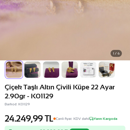
1 / 6
Çiçek Taşlı Altın Çivili Küpe 22 Ayar
2.90gr - K01129
Barkod: K01129
24.249,99 TL
Canli fiyat
· KDV dahil
Yarın Kargoda