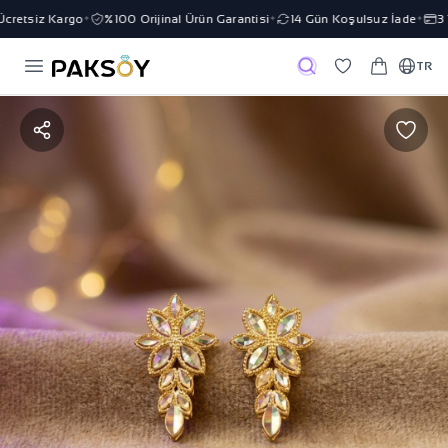
retsiz Kargo
%100 Orijinal Ürün Garantisi
14 Gün Koşulsuz İade
3 T
✦
✦
✦
TR