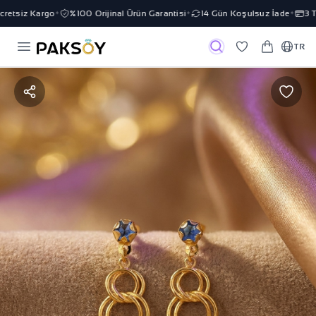
retsiz Kargo
%100 Orijinal Ürün Garantisi
14 Gün Koşulsuz İade
3 Ta
✦
✦
✦
TR