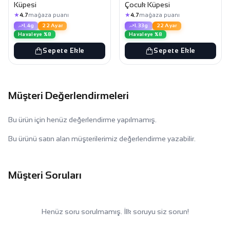
Küpesi
Çocuk Küpesi
★
★
4.7
mağaza puanı
4.7
mağaza puanı
1.4g
22 Ayar
1.33g
22 Ayar
Havaleye %8
Havaleye %8
Sepete Ekle
Sepete Ekle
Müşteri Değerlendirmeleri
Bu ürün için henüz değerlendirme yapılmamış.
Bu ürünü satın alan müşterilerimiz değerlendirme yazabilir.
Müşteri Soruları
Henüz soru sorulmamış. İlk soruyu siz sorun!