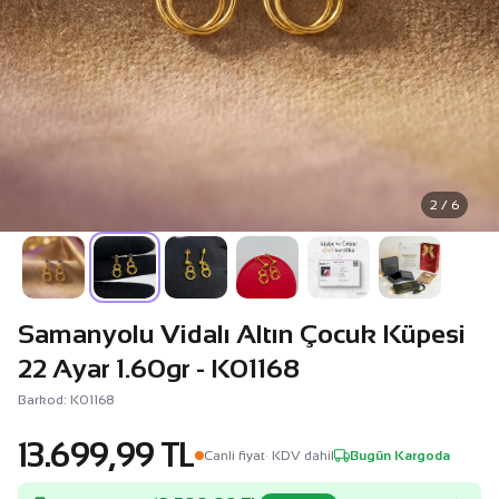
2 / 6
Samanyolu Vidalı Altın Çocuk Küpesi
22 Ayar 1.60gr - K01168
Barkod: K01168
13.699,99 TL
Canli fiyat
· KDV dahil
Bugün Kargoda