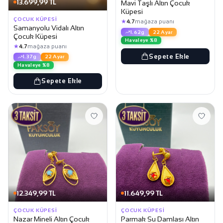
13.699,99 TL
Mavi Taşlı Altın Çocuk
Küpesi
ÇOCUK KÜPESI
★
4.7
mağaza puanı
Samanyolu Vidalı Altın
1.62g
22 Ayar
Çocuk Küpesi
Havaleye %8
★
4.7
mağaza puanı
Sepete Ekle
1.37g
22 Ayar
Havaleye %8
Sepete Ekle
12.349,99 TL
11.649,99 TL
ÇOCUK KÜPESI
ÇOCUK KÜPESI
Nazar Mineli Altın Çocuk
Parmak Su Damlası Altın