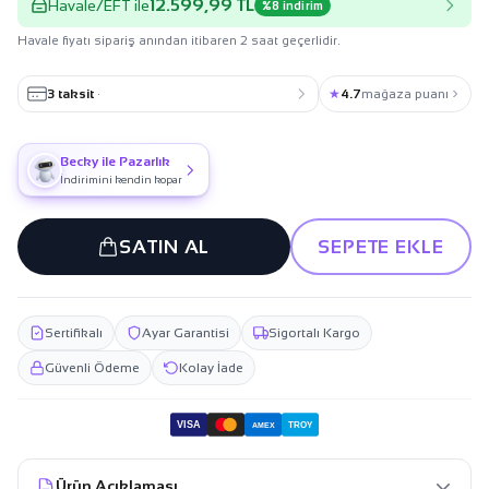
12.599,99 TL
Havale/EFT ile
%8 indirim
Havale fiyatı sipariş anından itibaren 2 saat geçerlidir.
3 taksit
·
★
4.7
mağaza puanı
Becky ile Pazarlık
İndirimini kendin kopar
SATIN AL
SEPETE EKLE
Sertifikalı
Ayar Garantisi
Sigortalı Kargo
Güvenli Ödeme
Kolay İade
VISA
TROY
AMEX
Ürün Açıklaması