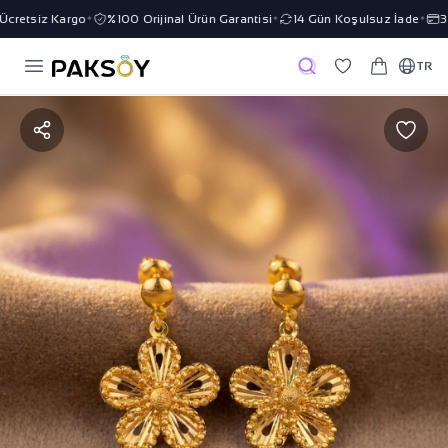
retsiz Kargo
%100 Orijinal Ürün Garantisi
14 Gün Koşulsuz İade
3 T
✦
✦
✦
TR