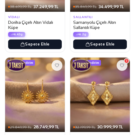
37.249,99 TL
34.499,99 TL
38.699,99 TL
35.849,99 TL
VIDALI
SALLANTILI
Dorika Çiçek Altın Vidalı
Samanyolu Çiçek Altın
Küpe
Sallantılı Küpe
4.43g
4.2g
Sepete Ekle
Sepete Ekle
1
1.100 TL indirim
1.200 TL indirim
28.749,99 TL
30.999,99 TL
29.849,99 TL
32.199,99 TL