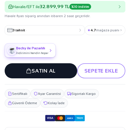
32.899,99 TL
Havale/EFT ile
%10 indirim
Havale fiyatı sipariş anından itibaren 2 saat geçerlidir.
3 taksit
·
★
4.7
mağaza puanı
Becky ile Pazarlık
İndirimini kendin kopar
SATIN AL
SEPETE EKLE
Sertifikalı
Ayar Garantisi
Sigortalı Kargo
Güvenli Ödeme
Kolay İade
VISA
TROY
AMEX