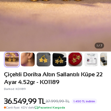
1 / 7
Çiçekli Dorika Altın Sallantılı Küpe 22
Ayar 4.52gr - K01189
Barkod: K01189
36.549,99 TL
37.999,99 TL
1.450 TL indirim
Canli fiyat
· KDV dahil
Pazartesi Kargoda