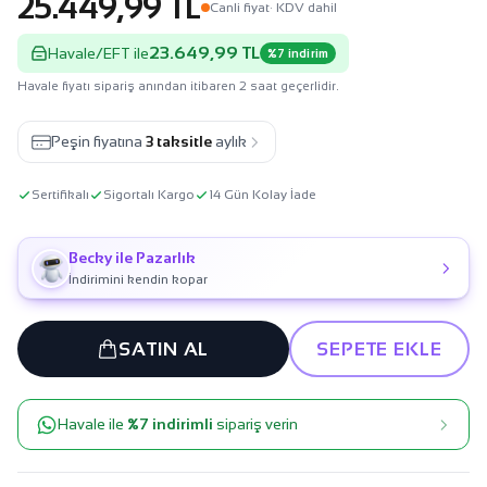
25.449,99 TL
Canli fiyat
· KDV dahil
23.649,99 TL
Havale/EFT ile
%7 indirim
Havale fiyatı sipariş anından itibaren 2 saat geçerlidir.
Peşin fiyatına
3 taksitle
aylık
Sertifikalı
Sigortalı Kargo
14 Gün Kolay İade
Becky ile Pazarlık
İndirimini kendin kopar
SATIN AL
SEPETE EKLE
Havale ile
%7 indirimli
sipariş verin