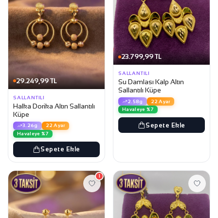
23.799,99 TL
SALLANTILI
29.249,99 TL
Su Damlası Kalp Altın
Sallantılı Küpe
SALLANTILI
2.58g
22 Ayar
Halka Dorika Altın Sallantılı
Havaleye %7
Küpe
Sepete Ekle
3.26g
22 Ayar
Havaleye %7
Sepete Ekle
1