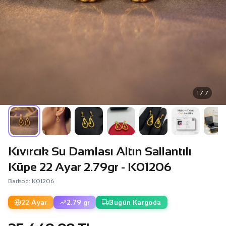
1 / 7
Kıvırcık Su Damlası Altın Sallantılı
Küpe 22 Ayar 2.79gr - K01206
Barkod: K01206
22 Ayar
2.79 gr
Bugün Kargoda