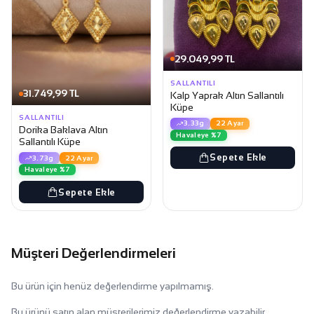
29.049,99 TL
SALLANTILI
31.749,99 TL
Kalp Yaprak Altın Sallantılı
Küpe
SALLANTILI
3.33g
22 Ayar
Dorika Baklava Altın
Havaleye %7
Sallantılı Küpe
Sepete Ekle
3.73g
22 Ayar
Havaleye %7
Sepete Ekle
Müşteri Değerlendirmeleri
Bu ürün için henüz değerlendirme yapılmamış.
Bu ürünü satın alan müşterilerimiz değerlendirme yazabilir.