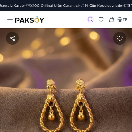
retsiz Kargo
%100 Orijinal Ürün Garantisi
14 Gün Koşulsuz İade
3 Ta
✦
✦
✦
TR