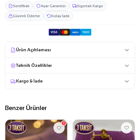
Sertifikalı
Ayar Garantisi
Sigortalı Kargo
Güvenli Ödeme
Kolay İade
VISA
TROY
AMEX
Ürün Açıklaması
Teknik Özellikler
Kargo & İade
Benzer Ürünler
1