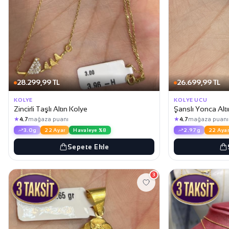
28.299,99 TL
26.699,99 TL
KOLYE
KOLYE UCU
Zincirli Taşlı Altın Kolye
Şanslı Yonca Alt
★
★
4.7
mağaza puanı
4.7
mağaza puanı
3.0g
22 Ayar
Havaleye %8
2.97g
22 Ayar
Sepete Ekle
3