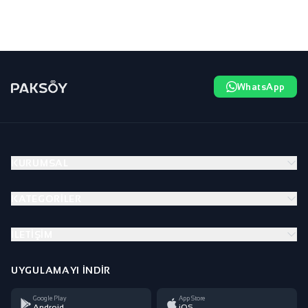
WhatsApp
KURUMSAL
KATEGORILER
İLETIŞIM
UYGULAMAYI İNDIR
Google Play
App Store
Android
iOS