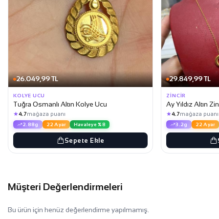
26.049,99 TL
29.849,99 TL
KOLYE UCU
ZINCIR
Tuğra Osmanlı Altın Kolye Ucu
Ay Yıldız Altın Zi
★
★
4.7
mağaza puanı
4.7
mağaza puanı
2.88g
22 Ayar
Havaleye %8
3.2g
22 Ayar
Sepete Ekle
Müşteri Değerlendirmeleri
Bu ürün için henüz değerlendirme yapılmamış.