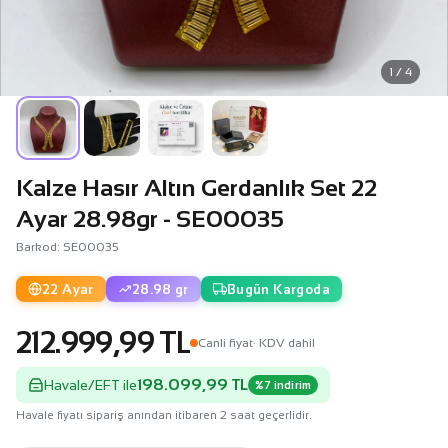
1 / 4
Kalze Hasır Altın Gerdanlık Set 22
Ayar 28.98gr - SE00035
Barkod: SE00035
22 Ayar
28.98 gr
Bugün Kargoda
212.999,99 TL
Canli fiyat
· KDV dahil
198.099,99 TL
Havale/EFT ile
%7 indirim
Havale fiyatı sipariş anından itibaren 2 saat geçerlidir.