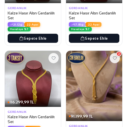
GERDANLIK
GERDANLIK
Kalze Hasır Altın Gerdanlık
Kalze Hasır Altın Gerdanlık
Set
Set
21.12g
22 Ayar
17.81g
22 Ayar
Havaleye %7
Havaleye %7
Sepete Ekle
Sepete Ekle
2
116.299,99 TL
GERDANLIK
91.199,99 TL
Kalze Hasır Altın Gerdanlık
Set
GERDANLIK