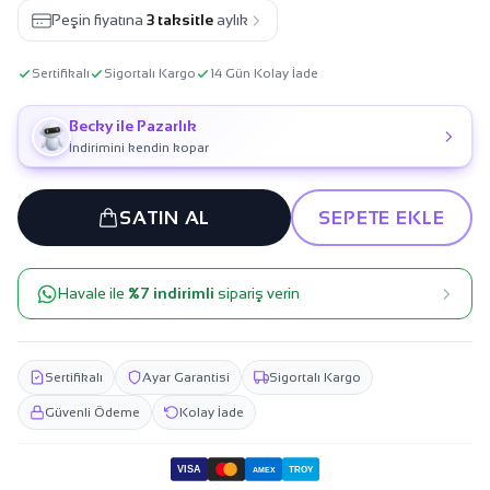
Peşin fiyatına
3 taksitle
aylık
Sertifikalı
Sigortalı Kargo
14 Gün Kolay İade
Becky ile Pazarlık
İndirimini kendin kopar
SATIN AL
SEPETE EKLE
Havale ile
%7 indirimli
sipariş verin
Sertifikalı
Ayar Garantisi
Sigortalı Kargo
Güvenli Ödeme
Kolay İade
VISA
TROY
AMEX