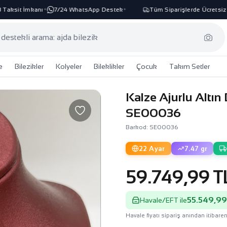
sit İmkanı
7/24 WhatsApp Destek
Tüm Siparişlerde Ücretsiz Kar
✦
✦
e
Bilezikler
Kolyeler
Bileklikler
Çocuk
Takım Setler
Kalze Ajurlu Altın 
SE00036
Barkod: SE00036
22 Ayar
7.47 gr
59.749,99 T
55.549,99
Havale/EFT ile
Havale fiyatı sipariş anından itibaren