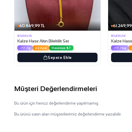
60.849,99 TL
61.249,99
BILEKLIK
BILEKLIK
Kalze Hasır Altın Bileklik Set
Kalze Hasır 
7.7g
22 Ayar
Havaleye %7
7.76g
Sepete Ekle
Müşteri Değerlendirmeleri
Bu ürün için henüz değerlendirme yapılmamış.
Bu ürünü satın alan müşterilerimiz değerlendirme yazabilir.