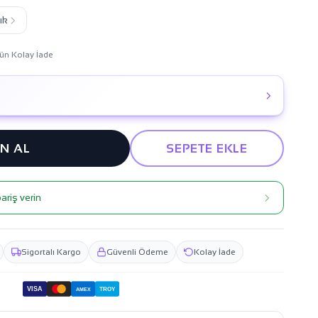
ık
ün Kolay İade
IN AL
SEPETE EKLE
ariş verin
Sigortalı Kargo
Güvenli Ödeme
Kolay İade
VISA
TROY
AMEX