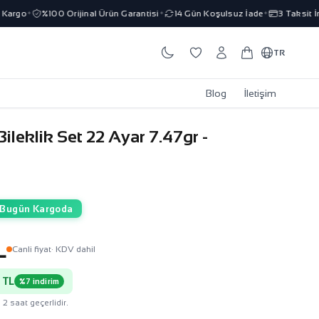
go
%100 Orijinal Ürün Garantisi
14 Gün Koşulsuz İade
3 Taksit İmka
✦
✦
✦
TR
Blog
İletişim
Bileklik Set 22 Ayar 7.47gr -
Bugün Kargoda
L
Canli fiyat
· KDV dahil
 TL
%7 indirim
 2 saat geçerlidir.