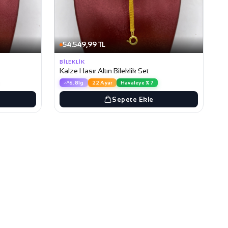
54.549,99 TL
BILEKLIK
Kalze Hasır Altın Bileklik Set
6.81g
22 Ayar
Havaleye %7
Sepete Ekle