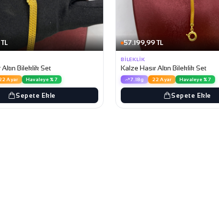
 TL
57.199,99 TL
BILEKLIK
Altın Bileklik Set
Kalze Hasır Altın Bileklik Set
22 Ayar
Havaleye %7
7.18g
22 Ayar
Havaleye %7
Sepete Ekle
Sepete Ekle