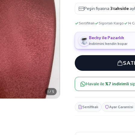
Peşin fiyatına
3 taksitle
ayl
Sertifikalı
Sigortalı Kargo
14 G
Becky ile Pazarlık
İndirimini kendin kopar
SAT
Havale ile
%7 indirimli
sip
1 / 5
Sertifikalı
Ayar Garantisi