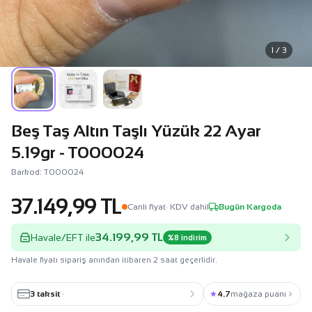
1 / 3
Beş Taş Altın Taşlı Yüzük 22 Ayar
5.19gr - T000024
Barkod: T000024
37.149,99 TL
Canli fiyat
· KDV dahil
Bugün Kargoda
34.199,99 TL
Havale/EFT ile
%8 indirim
Havale fiyatı sipariş anından itibaren 2 saat geçerlidir.
3 taksit
·
★
4.7
mağaza puanı