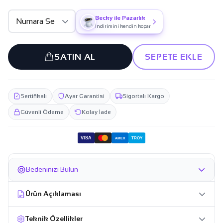
Becky ile Pazarlık
İndirimini kendin kopar
SATIN AL
SEPETE EKLE
Sertifikalı
Ayar Garantisi
Sigortalı Kargo
Güvenli Ödeme
Kolay İade
VISA
TROY
AMEX
Bedeninizi Bulun
Ürün Açıklaması
Teknik Özellikler