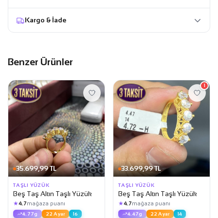
Kargo & İade
Benzer Ürünler
1
35.699,99 TL
33.699,99 TL
TAŞLI YÜZÜK
TAŞLI YÜZÜK
Beş Taş Altın Taşlı Yüzük
Beş Taş Altın Taşlı Yüzük
★
★
4.7
mağaza puanı
4.7
mağaza puanı
4.77g
22 Ayar
16
4.47g
22 Ayar
14