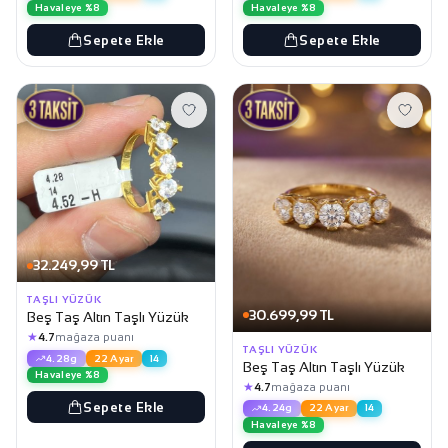
Havaleye %8
Havaleye %8
Sepete Ekle
Sepete Ekle
32.249,99 TL
TAŞLI YÜZÜK
30.699,99 TL
Beş Taş Altın Taşlı Yüzük
★
4.7
mağaza puanı
TAŞLI YÜZÜK
4.28g
22 Ayar
14
Beş Taş Altın Taşlı Yüzük
Havaleye %8
★
4.7
mağaza puanı
Sepete Ekle
4.24g
22 Ayar
14
Havaleye %8