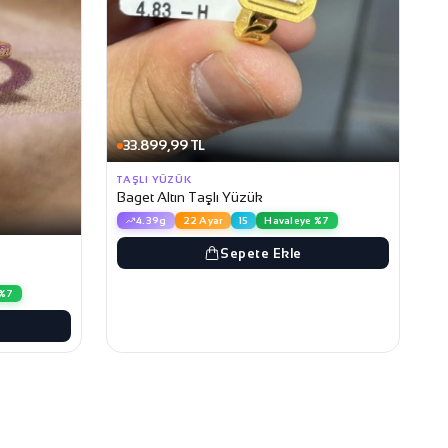
33.899,99 TL
TAŞLI YÜZÜK
Baget Altın Taşlı Yüzük
4.39g
22 Ayar
15
Havaleye %7
Sepete Ekle
 %7