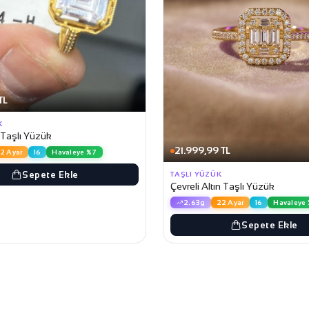
TL
K
 Taşlı Yüzük
21.999,99 TL
2 Ayar
16
Havaleye %7
Sepete Ekle
TAŞLI YÜZÜK
Çevreli Altın Taşlı Yüzük
2.63g
22 Ayar
16
Havaleye
Sepete Ekle