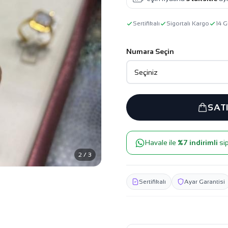
Sertifikalı
Sigortalı Kargo
14 G
Numara Seçin
SAT
Havale ile
%7 indirimli
sip
2 / 3
Sertifikalı
Ayar Garantisi