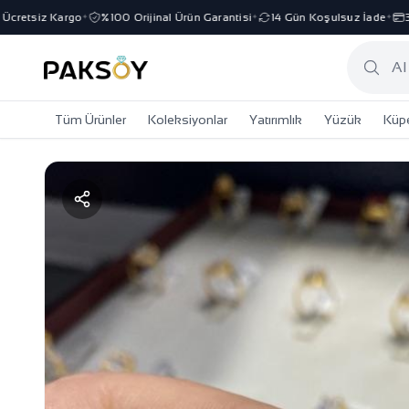
etsiz Kargo
%100 Orijinal Ürün Garantisi
14 Gün Koşulsuz İade
3 Ta
✦
✦
✦
Tüm Ürünler
Koleksiyonlar
Yatırımlık
Yüzük
Küp