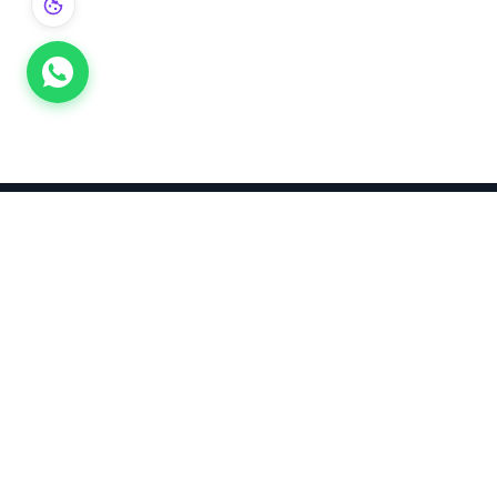
Takınca Stil, Saklayınca Değer
KURUMSAL
KATEGORI
Hakkımızda
Yatırımlık
Küpe
Altın Fiyatları
Kolyeler
Kahramanmaraş Altın Fiyatları