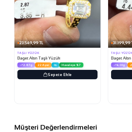
23.549,99 TL
31.199,99 
TAŞLI YÜZÜK
TAŞLI YÜZÜ
Baget Altın Taşlı Yüzük
Baget Altın
2.87g
22 Ayar
16
Havaleye %7
4.01g
2
Sepete Ekle
Müşteri Değerlendirmeleri