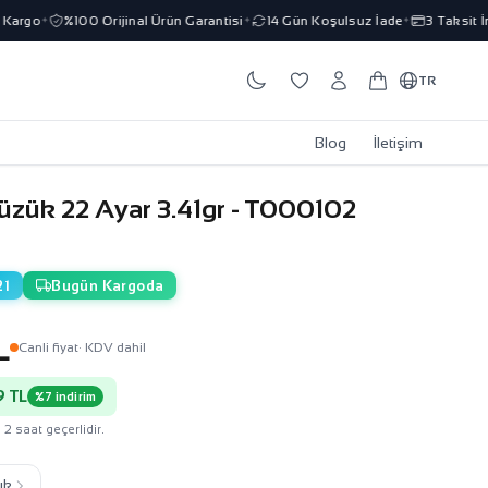
rgo
%100 Orijinal Ürün Garantisi
14 Gün Koşulsuz İade
3 Taksit İmka
✦
✦
✦
TR
Blog
İletişim
Yüzük 22 Ayar 3.41gr - T000102
21
Bugün Kargoda
L
Canli fiyat
· KDV dahil
 TL
%7 indirim
 2 saat geçerlidir.
ık