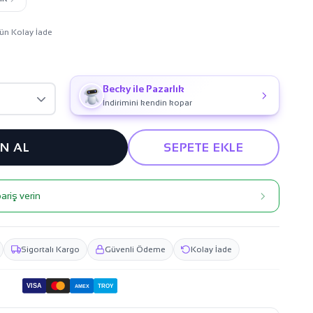
ün Kolay İade
Becky ile Pazarlık
İndirimini kendin kopar
IN AL
SEPETE EKLE
ariş verin
Sigortalı Kargo
Güvenli Ödeme
Kolay İade
VISA
TROY
AMEX