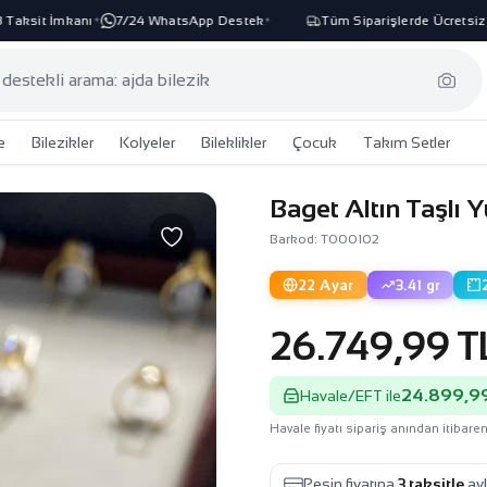
ksit İmkanı
7/24 WhatsApp Destek
Tüm Siparişlerde Ücretsiz Ka
✦
✦
e
Bilezikler
Kolyeler
Bileklikler
Çocuk
Takım Setler
Baget Altın Taşlı 
Barkod: T000102
22 Ayar
3.41 gr
26.749,99 T
24.899,99
Havale/EFT ile
Havale fiyatı sipariş anından itibaren
Peşin fiyatına
3 taksitle
ayl