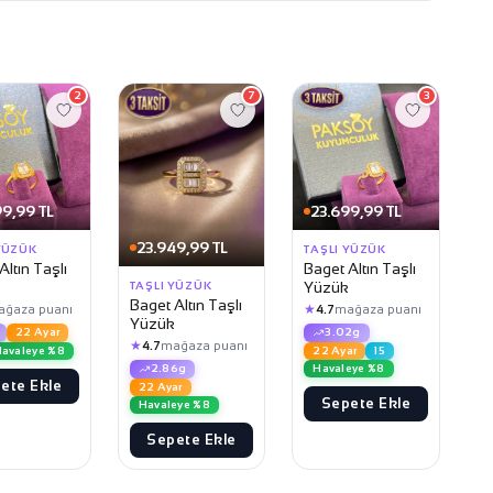
2
7
3
9,99 TL
23.699,99 TL
23.949,99 TL
YÜZÜK
TAŞLI YÜZÜK
Altın Taşlı
Baget Altın Taşlı
Yüzük
TAŞLI YÜZÜK
Baget Altın Taşlı
★
ağaza puanı
4.7
mağaza puanı
Yüzük
22 Ayar
3.02g
★
4.7
mağaza puanı
avaleye %8
22 Ayar
15
Havaleye %8
2.86g
ete Ekle
22 Ayar
Sepete Ekle
Havaleye %8
Sepete Ekle