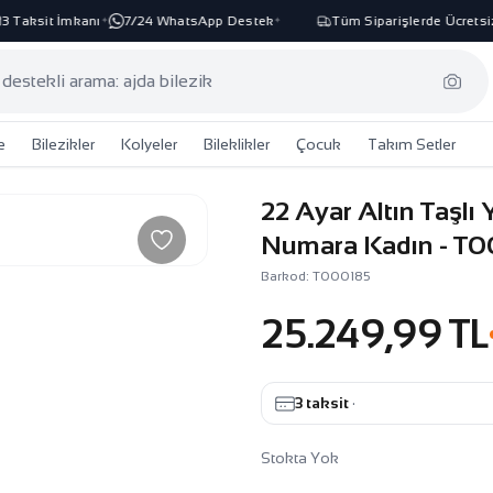
Taksit İmkanı
7/24 WhatsApp Destek
Tüm Siparişlerde Ücretsiz 
✦
✦
e
Bilezikler
Kolyeler
Bileklikler
Çocuk
Takım Setler
22 Ayar Altın Taşl
Numara Kadın - T
Barkod: T000185
25.249,99 TL
3 taksit
·
Stokta Yok