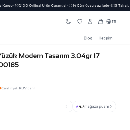
Kargo
%100 Orijinal Ürün Garantisi
14 Gün Koşulsuz İade
3 Taksit İm
✦
✦
✦
TR
Blog
İletişim
ı Yüzük Modern Tasarım 3.04gr 17
000185
Canli fiyat
· KDV dahil
★
4.7
mağaza puanı