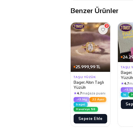
Benzer Ürünler
2
24.29
25.999,99 TL
TAŞLI 
Baget 
Yüzük
TAŞLI YÜZÜK
Baget Altın Taşlı
★
4.7
m
Yüzük
3.1g
★
4.7
mağaza puanı
16
H
3.14g
22 Ayar
Sep
baget
Havaleye %8
Sepete Ekle