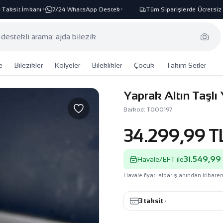
aksit İmkanı
7/24 WhatsApp Destek
Tüm Siparişlerde Ücretsiz Ka
✦
✦
e
Bilezikler
Kolyeler
Bileklikler
Çocuk
Takım Setler
Yaprak Altın Taşl
Barkod: T000197
34.299,99 T
31.549,99
Havale/EFT ile
Havale fiyatı sipariş anından itibaren
3 taksit
·