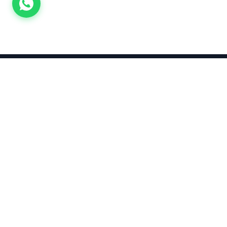
Takınca Stil, Saklayınca Değer
KURUMSAL
KATEGORI
Hakkımızda
Yatırımlık
Küpe
Altın Fiyatları
Kolyeler
Kahramanmaraş Altın Fiyatları
Çocuk
Altın Bozdurma Hesaplama
Blog