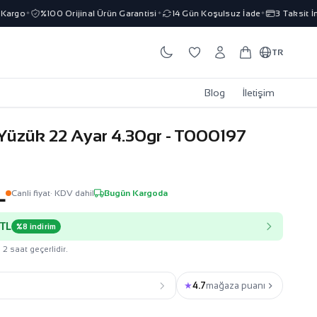
rgo
%100 Orijinal Ürün Garantisi
14 Gün Koşulsuz İade
3 Taksit İmk
✦
✦
✦
TR
Blog
İletişim
ı Yüzük 22 Ayar 4.30gr - T000197
L
Canli fiyat
· KDV dahil
Bugün Kargoda
 TL
%8 indirim
 2 saat geçerlidir.
★
4.7
mağaza puanı