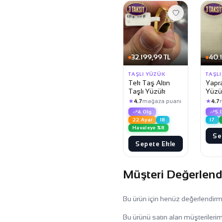
32.199,99 TL
40.
TAŞLI YÜZÜK
TAŞL
Tek Taş Altın
Yapra
Taşlı Yüzük
Yüzü
★
★
4.7
mağaza puanı
4.7
4.01g
5.
22 Ayar
18
17
Havaleye %8
Se
Sepete Ekle
Müşteri Değerlend
Bu ürün için henüz değerlendir
Bu ürünü satın alan müşterilerim