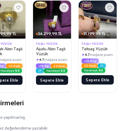
199,99 TL
34.299,99 TL
31.199,99 TL
I YÜZÜK
TAŞLI YÜZÜK
TAŞLI YÜZÜK
k Altın Taşlı
Ajurlu Altın Taşlı
Tektaş Yüzük
k
Yüzük
★
4.7
mağaza puanı
★
mağaza puanı
4.7
mağaza puanı
3.87g
22 Ayar
17
13g
22 Ayar
4.8g
22 Ayar
Havaleye %8
Havaleye %8
17
Havaleye %8
Sepete Ekle
pete Ekle
Sepete Ekle
irmeleri
me yapılmamış.
iz değerlendirme yazabilir.