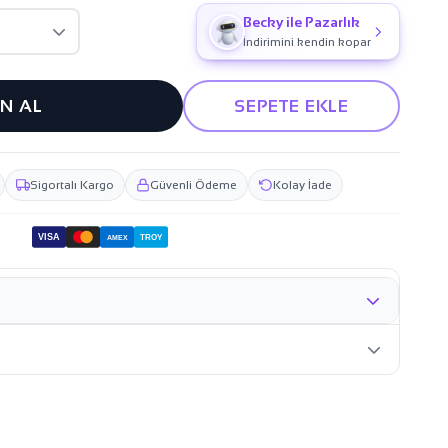
Becky ile Pazarlık
İndirimini kendin kopar
IN AL
SEPETE EKLE
Sigortalı Kargo
Güvenli Ödeme
Kolay İade
VISA
TROY
AMEX