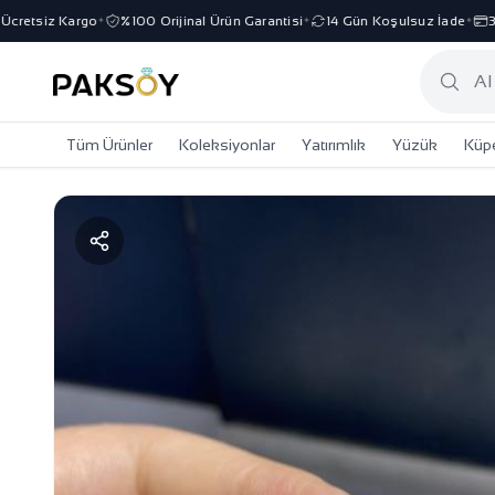
retsiz Kargo
%100 Orijinal Ürün Garantisi
14 Gün Koşulsuz İade
3 T
✦
✦
✦
Tüm Ürünler
Koleksiyonlar
Yatırımlık
Yüzük
Küp