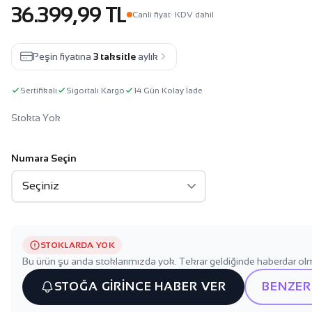
36.399,99 TL
Canli fiyat
· KDV dahil
Peşin fiyatına
3 taksitle
aylık
Sertifikalı
Sigortalı Kargo
14 Gün Kolay İade
Stokta Yok
Numara Seçin
STOKLARDA YOK
Bu ürün şu anda stoklarımızda yok. Tekrar geldiğinde haberdar olm
STOĞA GİRİNCE HABER VER
BENZER