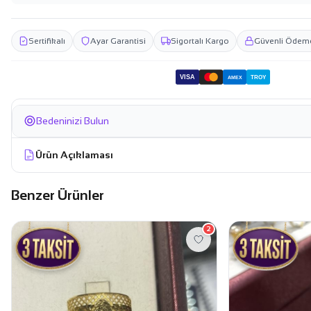
Sertifikalı
Ayar Garantisi
Sigortalı Kargo
Güvenli Ödem
VISA
TROY
AMEX
Bedeninizi Bulun
Ürün Açıklaması
Benzer Ürünler
2