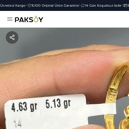
cretsiz Kargo
%100 Orijinal Ürün Garantisi
14 Gün Koşulsuz İade
3 T
✦
✦
✦