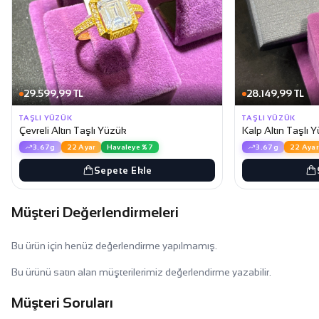
29.599,99 TL
28.149,99 TL
TAŞLI YÜZÜK
TAŞLI YÜZÜK
Çevreli Altın Taşlı Yüzük
Kalp Altın Taşlı 
3.67g
22 Ayar
Havaleye %7
3.67g
22 Ayar
Sepete Ekle
Müşteri Değerlendirmeleri
Bu ürün için henüz değerlendirme yapılmamış.
Bu ürünü satın alan müşterilerimiz değerlendirme yazabilir.
Müşteri Soruları