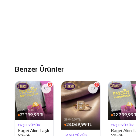
Benzer Ürünler
2
7
24.299,99 TL
23.699,99 TL
23.399,99 TL
22.799,99 
23.949,99 TL
23.049,99 TL
TAŞLI YÜZÜK
TAŞLI YÜZÜK
Baget Altın Taşlı
Baget Altın T
TAŞLI YÜZÜK
Yüzük
Yüzük