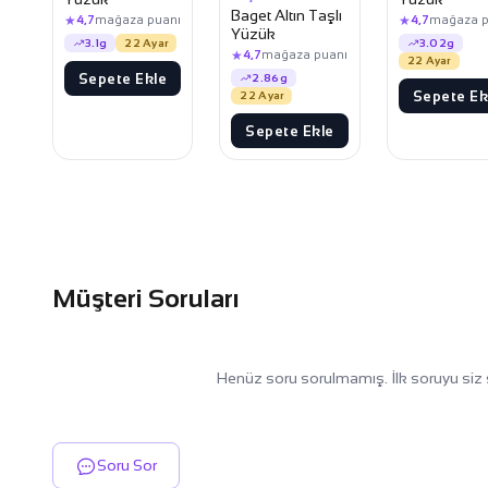
Baget Altın Taşlı
★
★
4,7
mağaza puanı
4,7
mağaza p
Yüzük
3.1g
22 Ayar
3.02g
★
4,7
mağaza puanı
22 Ayar
Sepete Ekle
2.86g
Sepete Ek
22 Ayar
Sepete Ekle
Müşteri Soruları
Henüz soru sorulmamış. İlk soruyu siz 
Soru Sor