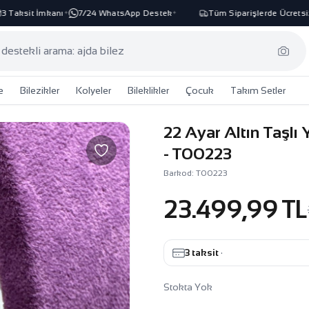
Taksit İmkanı
7/24 WhatsApp Destek
Tüm Siparişlerde Ücretsiz 
✦
✦
e
Bilezikler
Kolyeler
Bileklikler
Çocuk
Takım Setler
22 Ayar Altın Taşl
- T00223
Barkod: T00223
23.499,99 TL
3 taksit
·
Stokta Yok