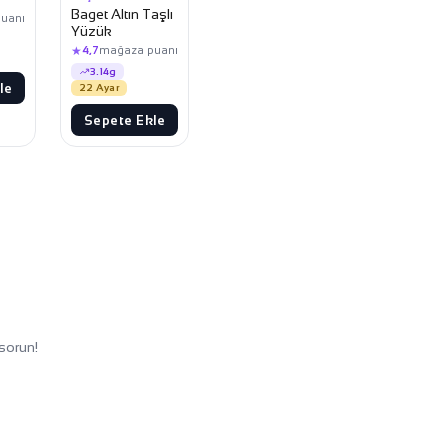
Baget Altın Taşlı
uanı
Yüzük
★
4,7
mağaza puanı
3.14g
le
22 Ayar
Sepete Ekle
sorun!