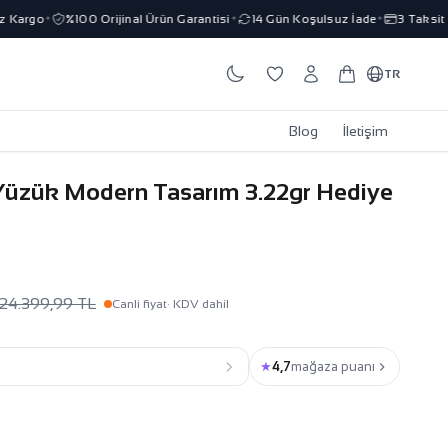
Kargo
%100 Orijinal Ürün Garantisi
14 Gün Koşulsuz İade
3 Taksit İm
✦
✦
✦
TR
Blog
İletişim
ı Yüzük Modern Tasarım 3.22gr Hediye
24.399,99 TL
Canli fiyat
· KDV dahil
★
4,7
mağaza puanı