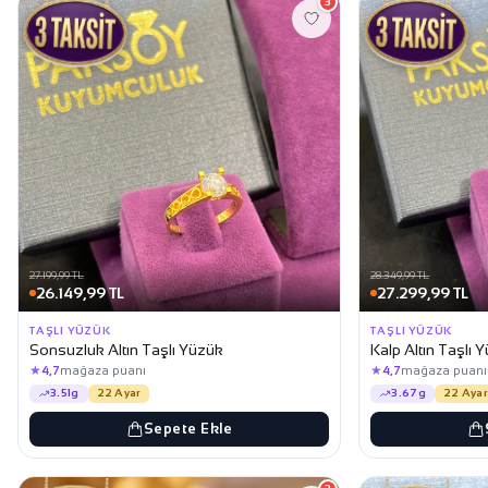
3
27.199,99 TL
28.349,99 TL
26.149,99 TL
27.299,99 TL
TAŞLI YÜZÜK
TAŞLI YÜZÜK
Sonsuzluk Altın Taşlı Yüzük
Kalp Altın Taşlı 
★
★
4,7
mağaza puanı
4,7
mağaza puanı
3.51g
22 Ayar
3.67g
22 Ayar
Sepete Ekle