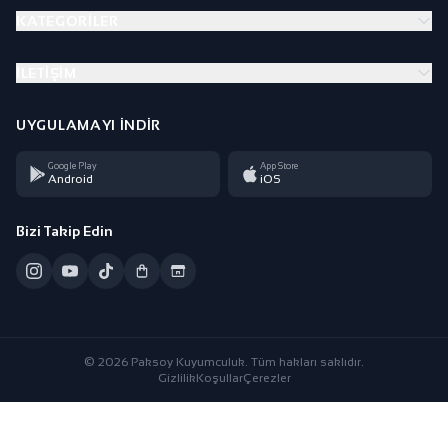
KATEGORILER
İLETIŞIM
UYGULAMAYI İNDIR
Google Play
App Store
Android
iOS
Bizi Takip Edin
© 2026 Paksoy Kuyumculuk. Tüm hakları saklıdır.
Gizlilik
Koşullar
Çerezler