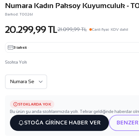
Numara Kadın Paksoy Kuyumculuk - T
Barkod: T00261
20.299,99 TL
21.099,99 TL
Canli fiyat
· KDV dahil
3 taksit
·
Stokta Yok
STOKLARDA YOK
Bu ürün şu anda stoklarımızda yok. Tekrar geldiğinde haberdar olm
STOĞA GİRİNCE HABER VER
BENZER