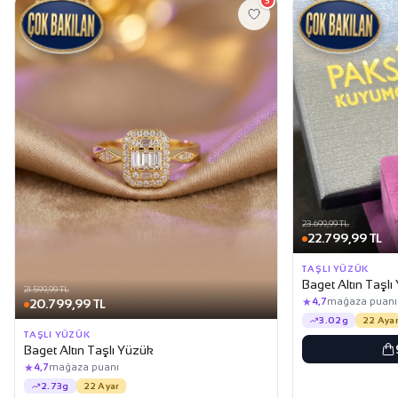
3
23.699,99 TL
22.799,99 TL
TAŞLI YÜZÜK
Baget Altın Taşl
21.599,99 TL
★
4,7
mağaza puanı
20.799,99 TL
3.02g
22 Ayar
TAŞLI YÜZÜK
Baget Altın Taşlı Yüzük
★
4,7
mağaza puanı
2.73g
22 Ayar