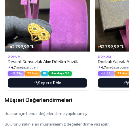
42.799,99 TL
52.799,99 TL
DÖKÜM
DÖKÜM
Desenli Sonsuzluk Altın Döküm Yüzük
Dorikalı Yaprak 
★
★
4.7
mağaza puanı
4.7
mağaza puanı
5.29g
22 Ayar
18
Havaleye %8
6.64g
22 Ayar
Sepete Ekle
Müşteri Değerlendirmeleri
Bu ürün için henüz değerlendirme yapılmamış.
Bu ürünü satın alan müşterilerimiz değerlendirme yazabilir.