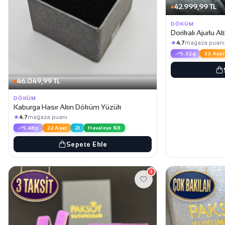
42.999,99 TL
DÖKÜM
Dorikalı Ajurlu 
★
4.7
mağaza puanı
5.32g
22 Ayar
46.049,99 TL
DÖKÜM
Kaburga Hasır Altın Döküm Yüzük
★
4.7
mağaza puanı
5.48g
22 Ayar
21
Havaleye %8
Sepete Ekle
3