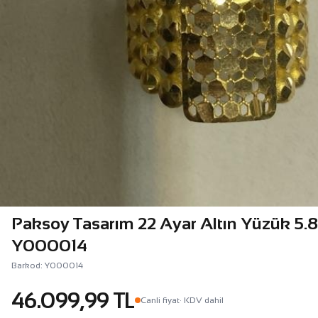
Paksoy Tasarım 22 Ayar Altın Yüzük 5.8
Y000014
Barkod: Y000014
46.099,99 TL
Canli fiyat
· KDV dahil