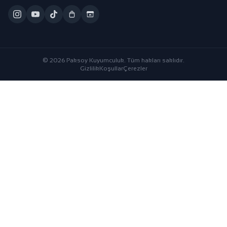
© 2026 Paksoy Kuyumculuk. Tüm hakları saklıdır.
Gizlilik
Koşullar
Çerezler