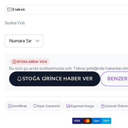
3 taksit
·
Stokta Yok
STOKLARDA YOK
Bu ürün şu anda stoklarımızda yok. Tekrar geldiğinde haberdar olm
STOĞA GİRİNCE HABER VER
BENZER
Sertifikalı
Ayar Garantisi
Sigortalı Kargo
Güvenli Ödem
VISA
TROY
AMEX