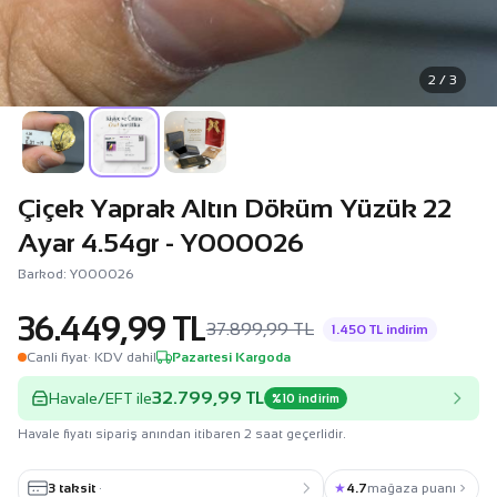
2 / 3
Çiçek Yaprak Altın Döküm Yüzük 22
Ayar 4.54gr - Y000026
Barkod: Y000026
36.449,99 TL
37.899,99 TL
1.450 TL indirim
Canli fiyat
· KDV dahil
Pazartesi Kargoda
32.799,99 TL
Havale/EFT ile
%10 indirim
Havale fiyatı sipariş anından itibaren 2 saat geçerlidir.
3 taksit
·
★
4.7
mağaza puanı