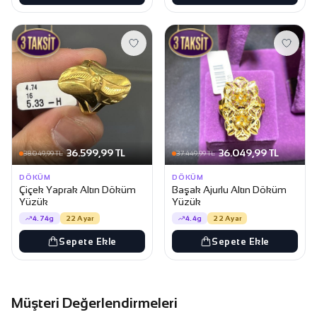
36.599,99 TL
36.049,99 TL
38.049,99 TL
37.449,99 TL
DÖKÜM
DÖKÜM
Çiçek Yaprak Altın Döküm
Başak Ajurlu Altın Döküm
Yüzük
Yüzük
4.74g
22 Ayar
4.4g
22 Ayar
Sepete Ekle
Sepete Ekle
Müşteri Değerlendirmeleri