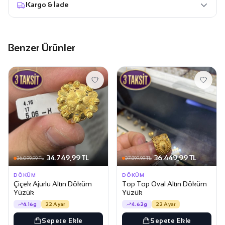
Kargo & İade
Benzer Ürünler
34.749,99 TL
36.449,99 TL
36.099,99 TL
37.899,99 TL
DÖKÜM
DÖKÜM
Çiçek Ajurlu Altın Döküm
Top Top Oval Altın Döküm
Yüzük
Yüzük
4.16g
22 Ayar
4.62g
22 Ayar
Sepete Ekle
Sepete Ekle