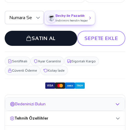
Becky ile Pazarlık
İndirimini kendin kopar
SATIN AL
SEPETE EKLE
Sertifikalı
Ayar Garantisi
Sigortalı Kargo
Güvenli Ödeme
Kolay İade
VISA
TROY
AMEX
Bedeninizi Bulun
Teknik Özellikler