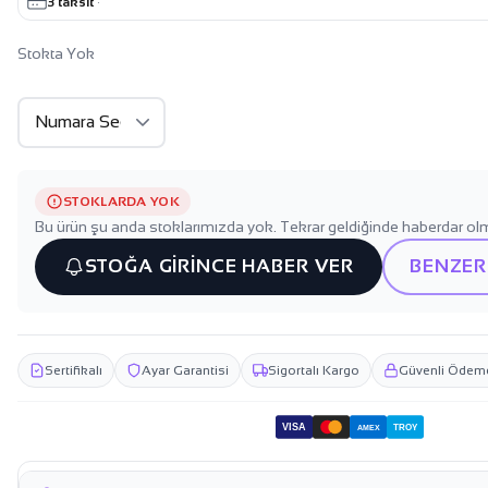
3 taksit
·
Stokta Yok
STOKLARDA YOK
Bu ürün şu anda stoklarımızda yok. Tekrar geldiğinde haberdar olm
STOĞA GİRİNCE HABER VER
BENZER
Sertifikalı
Ayar Garantisi
Sigortalı Kargo
Güvenli Ödem
VISA
TROY
AMEX