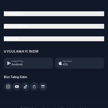
KURUMSAL
KATEGORILER
İLETIŞIM
UYGULAMAYI İNDIR
Google Play
App Store
Android
iOS
Bizi Takip Edin