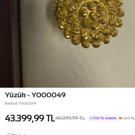
Yüzük - Y000049
Barkod: Y000049
43.399,99 TL
45.099,99 TL
1.700 TL indirim
Canli fiy