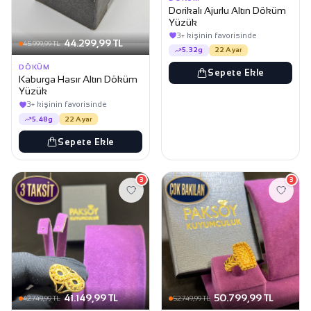
Dorikalı Ajurlu Altın Döküm
Yüzük
3+ kişinin favorisinde
44.299,99 TL
45.999,99 TL
5.32g
22 Ayar
DÖKÜM
Sepete Ekle
Kaburga Hasır Altın Döküm
Yüzük
3+ kişinin favorisinde
5.48g
22 Ayar
Sepete Ekle
3
3
41.149,99 TL
50.799,99 TL
42.749,99 TL
52.749,99 TL