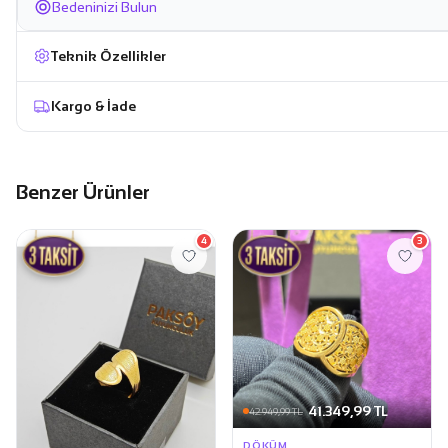
Bedeninizi Bulun
Teknik Özellikler
Kargo & İade
Benzer Ürünler
4
3
41.349,99 TL
42.949,99 TL
DÖKÜM