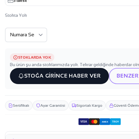
3 taksit
·
Stokta Yok
STOKLARDA YOK
Bu ürün şu anda stoklarımızda yok. Tekrar geldiğinde haberdar olm
STOĞA GİRİNCE HABER VER
BENZER
Sertifikalı
Ayar Garantisi
Sigortalı Kargo
Güvenli Ödem
VISA
TROY
AMEX