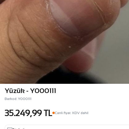
Yüzük - Y000111
Barkod: Y000111
35.249,99 TL
Canli fiyat
· KDV dahil