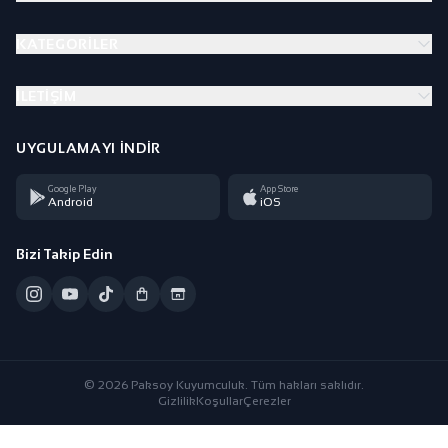
KATEGORILER
İLETIŞIM
UYGULAMAYI İNDIR
Google Play
App Store
Android
iOS
Bizi Takip Edin
© 2026 Paksoy Kuyumculuk. Tüm hakları saklıdır.
Gizlilik
Koşullar
Çerezler