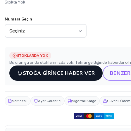
Stokta Yok
Numara Seçin
STOKLARDA YOK
Bu ürün şu anda stoklarımızda yok. Tekrar geldiğinde haberdar olm
STOĞA GİRİNCE HABER VER
BENZER
Sertifikalı
Ayar Garantisi
Sigortalı Kargo
Güvenli Ödem
VISA
TROY
AMEX