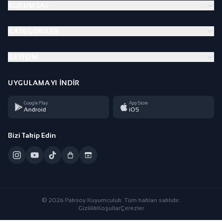
KURUMSAL
KATEGORILER
İLETIŞIM
UYGULAMAYI İNDIR
Google Play
App Store
Android
iOS
Bizi Takip Edin
© 2026 Paksoy Kuyumculuk. Tüm hakları saklıdır.
Gizlilik
Koşullar
Çerezler