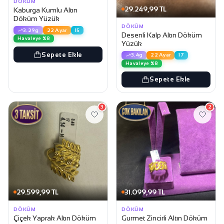
DÖKÜM
29.249,99 TL
Kaburga Kumlu Altın
Döküm Yüzük
DÖKÜM
3.29g
22 Ayar
15
Desenli Kalp Altın Döküm
Havaleye %8
Yüzük
Sepete Ekle
3.4g
22 Ayar
17
Havaleye %8
Sepete Ekle
3
2
29.599,99 TL
31.099,99 TL
DÖKÜM
DÖKÜM
Çiçek Yaprak Altın Döküm
Gurmet Zincirli Altın Döküm