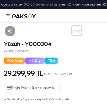
Ücretsiz Kargo
%100 Orijinal Ürün Garantisi
14 Gün Koşulsuz İade
3
✦
✦
✦
Yüzük - Y000304
Barkod: Y000304
22 Ayar
3.37 gr
24
29.299,99 TL
Canli fiyat
· KDV dahil
Peşin fiyatına
3 taksitle
aylık
Sertifikalı
Sigortalı Kargo
14 Gün Kolay İade