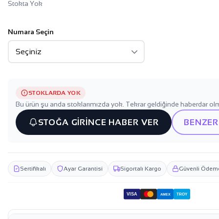
Stokta Yok
Numara Seçin
STOKLARDA YOK
Bu ürün şu anda stoklarımızda yok. Tekrar geldiğinde haberdar olm
STOĞA GİRİNCE HABER VER
BENZER
Sertifikalı
Ayar Garantisi
Sigortalı Kargo
Güvenli Ödem
VISA
TROY
AMEX