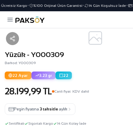
Ücretsiz Kargo
%100 Orijinal Ürün Garantisi
14 Gün Koşulsuz İade
3 
✦
✦
✦
Yüzük - Y000309
Barkod: Y000309
22 Ayar
3.23 gr
22
28.199,99 TL
Canli fiyat
· KDV dahil
Peşin fiyatına
3 taksitle
aylık
Sertifikalı
Sigortalı Kargo
14 Gün Kolay İade