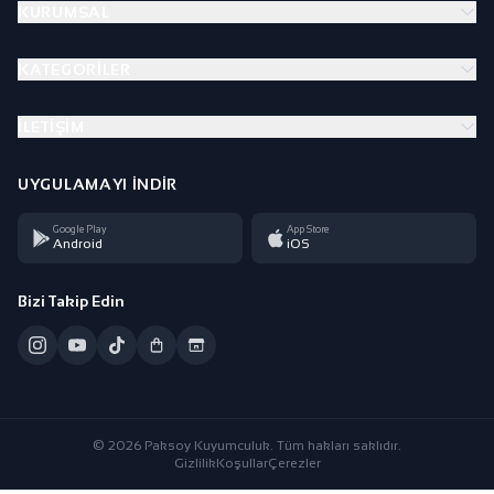
KURUMSAL
KATEGORILER
İLETIŞIM
UYGULAMAYI İNDIR
Google Play
App Store
Android
iOS
Bizi Takip Edin
© 2026 Paksoy Kuyumculuk. Tüm hakları saklıdır.
Gizlilik
Koşullar
Çerezler