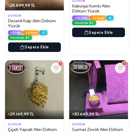
DÖKÜM
28.899,99 TL
Kaburga Kumlu Altın
Döküm Yüzük
DÖKÜM
3.29g
22 Ayar
15
Desenli Kalp Altın Döküm
Havaleye %7
Yüzük
Sepete Ekle
3.4g
22 Ayar
17
Havaleye %7
Sepete Ekle
3
2
29.149,99 TL
30.649,99 TL
DÖKÜM
DÖKÜM
Çiçek Yaprak Altın Döküm
Gurmet Zincirli Altın Döküm