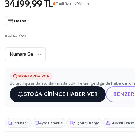
34.199,99 TL
Canli fiyat
· KDV dahil
3 taksit
·
Stokta Yok
STOKLARDA YOK
Bu ürün şu anda stoklarımızda yok. Tekrar geldiğinde haberdar olm
STOĞA GİRİNCE HABER VER
BENZER
Sertifikalı
Ayar Garantisi
Sigortalı Kargo
Güvenli Ödem