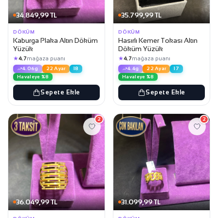
34.849,99 TL
35.799,99 TL
DÖKÜM
DÖKÜM
Kaburga Plaka Altın Döküm
Hasırlı Kemer Tokası Altın
Yüzük
Döküm Yüzük
★
★
4.7
mağaza puanı
4.7
mağaza puanı
4.06g
22 Ayar
18
4.4g
22 Ayar
17
Havaleye %8
Havaleye %8
Sepete Ekle
Sepete Ekle
2
2
36.049,99 TL
31.099,99 TL