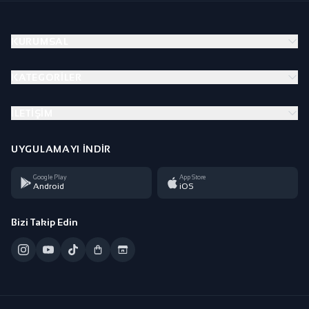
KURUMSAL
KATEGORILER
İLETIŞIM
UYGULAMAYI İNDIR
Google Play
App Store
Android
iOS
Bizi Takip Edin