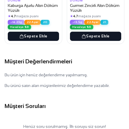
DÖKÜM
DÖKÜM
Kaburga Ajurlu Altın Döküm
Gurmet Zincirli Altın Döküm
Yüzük
Yüzük
★
★
4.7
mağaza puanı
4.7
mağaza puanı
4.23g
22 Ayar
20
3.5g
22 Ayar
21
Havaleye %8
Havaleye %8
Sepete Ekle
Sepete Ekle
Müşteri Değerlendirmeleri
Bu ürün için henüz değerlendirme yapılmamış.
Bu ürünü satın alan müşterilerimiz değerlendirme yazabilir.
Müşteri Soruları
Henüz soru sorulmamış. İlk soruyu siz sorun!