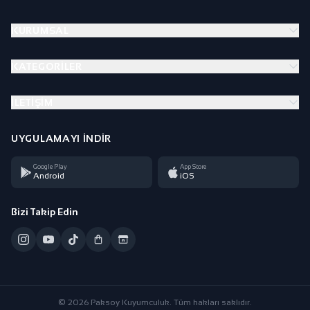
KURUMSAL
KATEGORILER
İLETIŞIM
UYGULAMAYI İNDIR
Google Play
App Store
Android
iOS
Bizi Takip Edin
© 2026 Paksoy Kuyumculuk. Tüm hakları saklıdır.