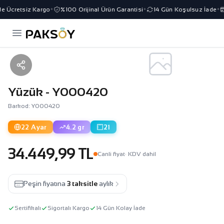
e Ücretsiz Kargo
%100 Orijinal Ürün Garantisi
14 Gün Koşulsuz İade
✦
✦
✦
Yüzük - Y000420
Barkod: Y000420
22 Ayar
4.2 gr
21
34.449,99 TL
Canli fiyat
· KDV dahil
Peşin fiyatına
3 taksitle
aylık
Sertifikalı
Sigortalı Kargo
14 Gün Kolay İade