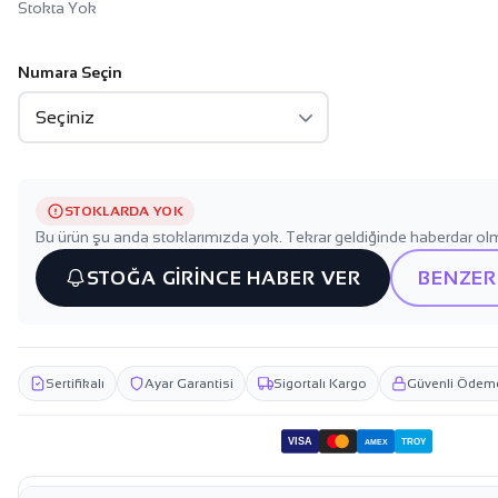
Stokta Yok
Numara Seçin
STOKLARDA YOK
Bu ürün şu anda stoklarımızda yok. Tekrar geldiğinde haberdar olm
STOĞA GİRİNCE HABER VER
BENZER
Sertifikalı
Ayar Garantisi
Sigortalı Kargo
Güvenli Ödem
VISA
TROY
AMEX