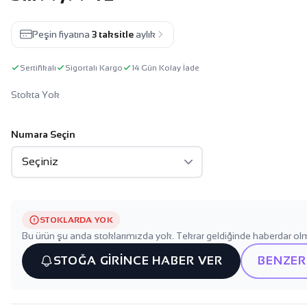
Peşin fiyatına
3 taksitle
aylık
Sertifikalı
Sigortalı Kargo
14 Gün Kolay İade
Stokta Yok
Numara Seçin
STOKLARDA YOK
Bu ürün şu anda stoklarımızda yok. Tekrar geldiğinde haberdar olm
STOĞA GİRİNCE HABER VER
BENZER