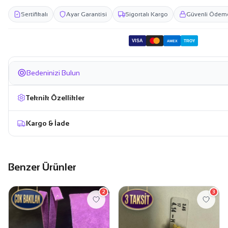
Sertifikalı
Ayar Garantisi
Sigortalı Kargo
Güvenli Ödem
VISA
TROY
AMEX
Bedeninizi Bulun
Teknik Özellikler
Kargo & İade
Benzer Ürünler
2
3