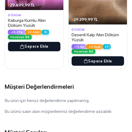
29.499,99 TL
DÖKÜM
29.399,99 TL
Kaburga Kumlu Altın
Döküm Yüzük
DÖKÜM
3.29g
22 Ayar
15
Desenli Kalp Altın Döküm
Havaleye %8
Yüzük
Sepete Ekle
3.4g
22 Ayar
17
Havaleye %8
Sepete Ekle
Müşteri Değerlendirmeleri
Bu ürün için henüz değerlendirme yapılmamış.
Bu ürünü satın alan müşterilerimiz değerlendirme yazabilir.