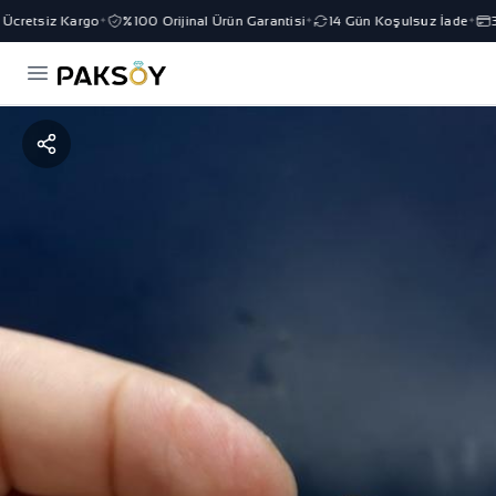
cretsiz Kargo
%100 Orijinal Ürün Garantisi
14 Gün Koşulsuz İade
3 
✦
✦
✦