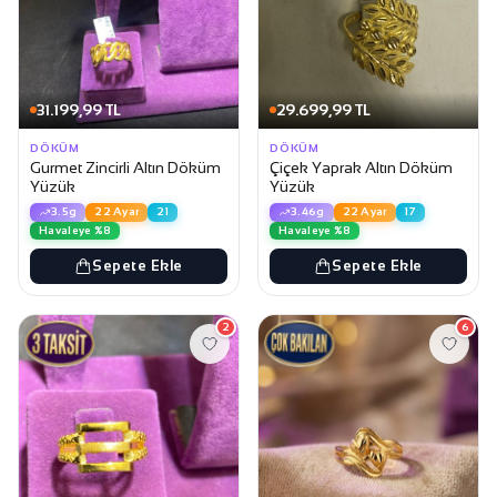
31.199,99 TL
29.699,99 TL
DÖKÜM
DÖKÜM
Gurmet Zincirli Altın Döküm
Çiçek Yaprak Altın Döküm
Yüzük
Yüzük
3.5g
22 Ayar
21
3.46g
22 Ayar
17
Havaleye %8
Havaleye %8
Sepete Ekle
Sepete Ekle
2
6