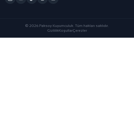
© 2026 Paksoy Kuyumculuk. Tüm hakları saklıdır.
Gizlilik
Koşullar
Çerezler