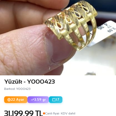
Yüzük - Y000423
Barkod: Y000423
22 Ayar
3.59 gr
17
31.199,99 TL
Canli fiyat
· KDV dahil