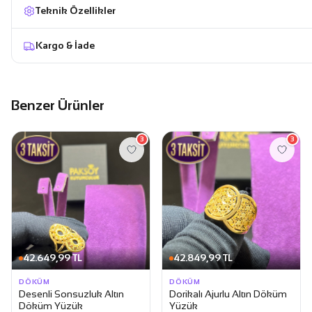
Teknik Özellikler
Kargo & İade
Benzer Ürünler
3
3
42.649,99 TL
42.849,99 TL
DÖKÜM
DÖKÜM
Desenli Sonsuzluk Altın
Dorikalı Ajurlu Altın Döküm
Döküm Yüzük
Yüzük