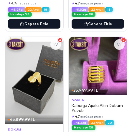
★
★
4.7
mağaza puanı
4.7
mağaza puanı
5.29g
22 Ayar
18
5.32g
22 Ayar
18
Havaleye %8
Havaleye %8
Sepete Ekle
Sepete Ekle
4
2
35.949,99 TL
DÖKÜM
Kaburga Ajurlu Altın Döküm
Yüzük
★
4.7
mağaza puanı
45.899,99 TL
4.23g
22 Ayar
20
Havaleye %8
DÖKÜM