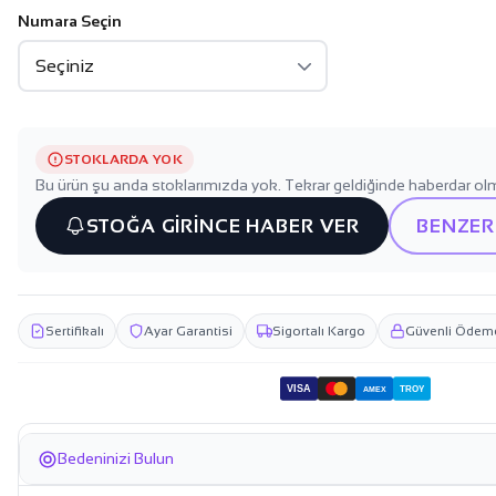
Numara Seçin
STOKLARDA YOK
Bu ürün şu anda stoklarımızda yok. Tekrar geldiğinde haberdar olm
STOĞA GİRİNCE HABER VER
BENZER
Sertifikalı
Ayar Garantisi
Sigortalı Kargo
Güvenli Ödem
VISA
TROY
AMEX
Bedeninizi Bulun