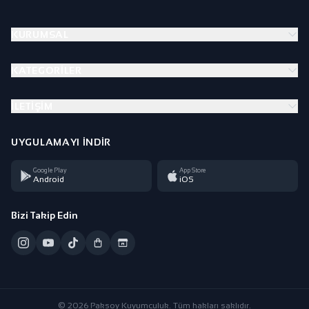
KURUMSAL
KATEGORILER
İLETIŞIM
UYGULAMAYI İNDIR
Google Play
App Store
Android
iOS
Bizi Takip Edin
© 2026 Paksoy Kuyumculuk. Tüm hakları saklıdır.