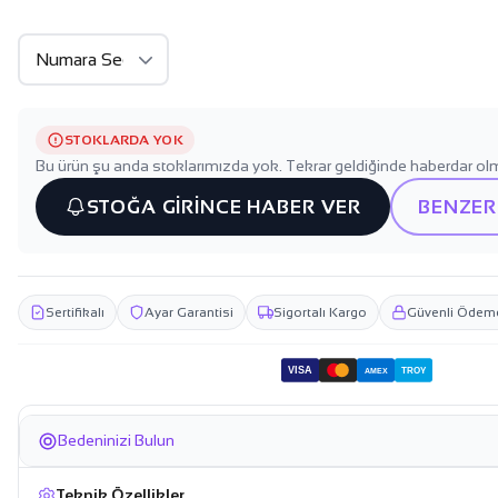
STOKLARDA YOK
Bu ürün şu anda stoklarımızda yok. Tekrar geldiğinde haberdar olm
STOĞA GİRİNCE HABER VER
BENZER
Sertifikalı
Ayar Garantisi
Sigortalı Kargo
Güvenli Ödem
VISA
TROY
AMEX
Bedeninizi Bulun
Teknik Özellikler