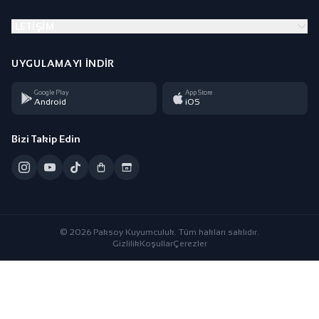
İLETIŞIM
UYGULAMAYI İNDIR
Google Play
App Store
Android
iOS
Bizi Takip Edin
© 2026 Paksoy Kuyumculuk. Tüm hakları saklıdır.
Gizlilik
Koşullar
Çerezler