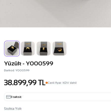
Yüzük - Y000599
Barkod: Y000599
38.899,99 TL
Canli fiyat
· KDV dahil
3 taksit
·
Stokta Yok