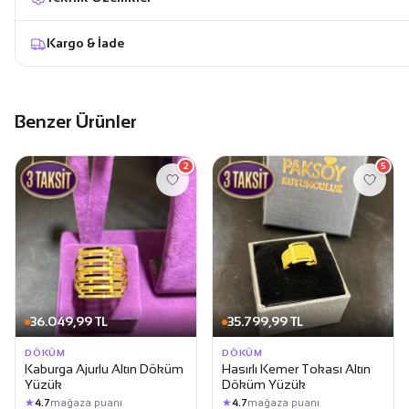
Kargo & İade
Benzer Ürünler
2
5
36.049,99 TL
35.799,99 TL
DÖKÜM
DÖKÜM
Kaburga Ajurlu Altın Döküm
Hasırlı Kemer Tokası Altın
Yüzük
Döküm Yüzük
★
★
4.7
mağaza puanı
4.7
mağaza puanı