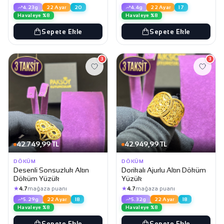
4.23g
22 Ayar
20
4.4g
22 Ayar
17
Havaleye %8
Havaleye %8
Sepete Ekle
Sepete Ekle
3
3
42.749,99 TL
42.949,99 TL
DÖKÜM
DÖKÜM
Desenli Sonsuzluk Altın
Dorikalı Ajurlu Altın Döküm
Döküm Yüzük
Yüzük
★
★
4.7
mağaza puanı
4.7
mağaza puanı
5.29g
22 Ayar
18
5.32g
22 Ayar
18
Havaleye %8
Havaleye %8
Sepete Ekle
Sepete Ekle