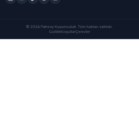
© 2026 Paksoy Kuyumculuk. Tüm hakları saklıdır.
Gizlilik
Koşullar
Çerezler