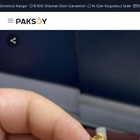
retsiz Kargo
%100 Orijinal Ürün Garantisi
14 Gün Koşulsuz İade
3 T
✦
✦
✦