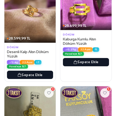
28.699,99 TL
DÖKÜM
28.599,99 TL
Kaburga Kumlu Altın
Döküm Yüzük
DÖKÜM
3.29g
22 Ayar
15
Desenli Kalp Altın Döküm
Havaleye %7
Yüzük
Sepete Ekle
3.4g
22 Ayar
17
Havaleye %7
Sepete Ekle
3
5