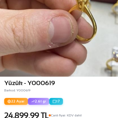
Yüzük - Y000619
Barkod: Y000619
22 Ayar
2.61 gr
17
24.899,99 TL
Canli fiyat
· KDV dahil