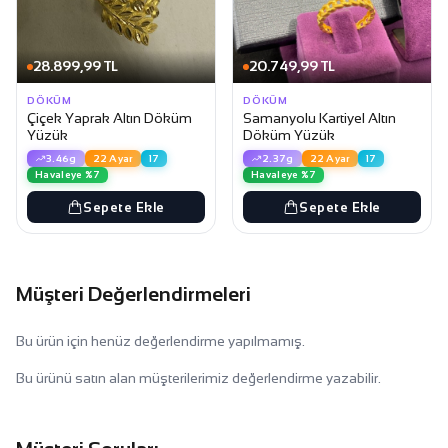
28.899,99 TL
20.749,99 TL
DÖKÜM
DÖKÜM
Çiçek Yaprak Altın Döküm
Samanyolu Kartiyel Altın
Yüzük
Döküm Yüzük
3.46g
22 Ayar
17
2.37g
22 Ayar
17
Havaleye %7
Havaleye %7
Sepete Ekle
Sepete Ekle
Müşteri Değerlendirmeleri
Bu ürün için henüz değerlendirme yapılmamış.
Bu ürünü satın alan müşterilerimiz değerlendirme yazabilir.