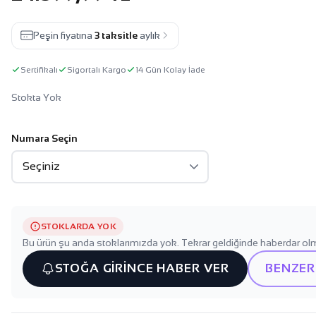
Peşin fiyatına
3 taksitle
aylık
Sertifikalı
Sigortalı Kargo
14 Gün Kolay İade
Stokta Yok
Numara Seçin
STOKLARDA YOK
Bu ürün şu anda stoklarımızda yok. Tekrar geldiğinde haberdar olm
STOĞA GİRİNCE HABER VER
BENZER