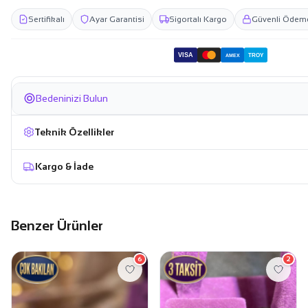
Sertifikalı
Ayar Garantisi
Sigortalı Kargo
Güvenli Ödem
VISA
TROY
AMEX
Bedeninizi Bulun
Teknik Özellikler
Kargo & İade
Benzer Ürünler
6
2