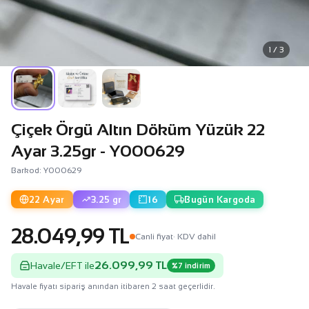
1 / 3
Çiçek Örgü Altın Döküm Yüzük 22
Ayar 3.25gr - Y000629
Barkod: Y000629
22 Ayar
3.25 gr
16
Bugün Kargoda
28.049,99 TL
Canli fiyat
· KDV dahil
26.099,99 TL
Havale/EFT ile
%7 indirim
Havale fiyatı sipariş anından itibaren 2 saat geçerlidir.