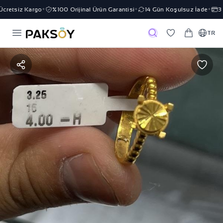
cretsiz Kargo
%100 Orijinal Ürün Garantisi
14 Gün Koşulsuz İade
3 T
✦
✦
✦
TR