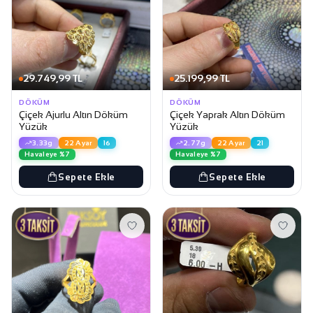
29.749,99 TL
25.199,99 TL
DÖKÜM
DÖKÜM
Çiçek Ajurlu Altın Döküm
Çiçek Yaprak Altın Döküm
Yüzük
Yüzük
3.33g
22 Ayar
16
2.77g
22 Ayar
21
Havaleye %7
Havaleye %7
Sepete Ekle
Sepete Ekle