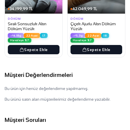
34.199,99 TL
42.049,99 TL
DÖKÜM
DÖKÜM
Sıralı Sonsuzluk Altın
Çiçek Ajurlu Altın Döküm
Döküm Yüzük
Yüzük
4.18g
22 Ayar
17
5.3g
22 Ayar
18
Havaleye %7
Havaleye %7
Sepete Ekle
Sepete Ekle
Müşteri Değerlendirmeleri
Bu ürün için henüz değerlendirme yapılmamış.
Bu ürünü satın alan müşterilerimiz değerlendirme yazabilir.
Müşteri Soruları