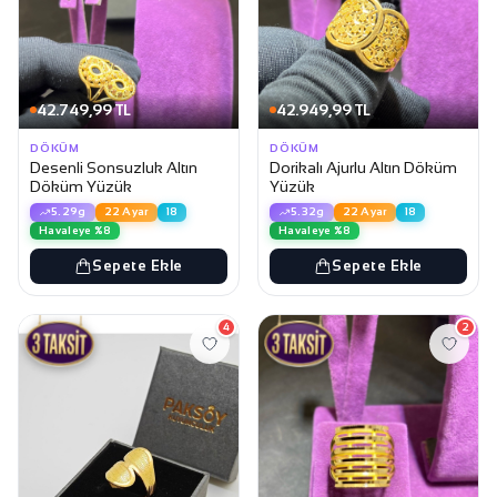
42.749,99 TL
42.949,99 TL
DÖKÜM
DÖKÜM
Desenli Sonsuzluk Altın
Dorikalı Ajurlu Altın Döküm
Döküm Yüzük
Yüzük
5.29g
22 Ayar
18
5.32g
22 Ayar
18
Havaleye %8
Havaleye %8
Sepete Ekle
Sepete Ekle
4
2