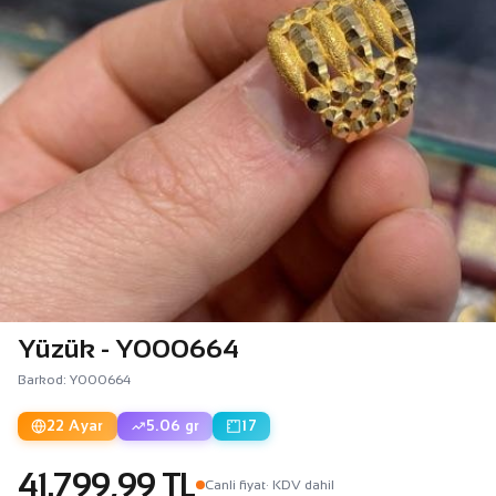
Yüzük - Y000664
Barkod: Y000664
22 Ayar
5.06 gr
17
41.799,99 TL
Canli fiyat
· KDV dahil