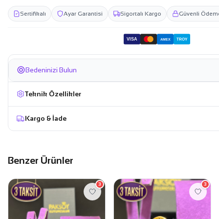
Sertifikalı
Ayar Garantisi
Sigortalı Kargo
Güvenli Ödem
VISA
TROY
AMEX
Bedeninizi Bulun
Teknik Özellikler
Kargo & İade
Benzer Ürünler
3
3