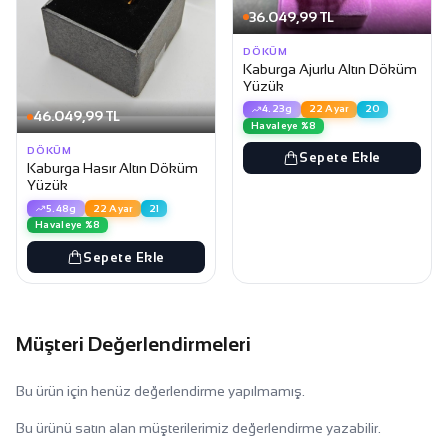
36.049,99 TL
DÖKÜM
Kaburga Ajurlu Altın Döküm
Yüzük
4.23g
22 Ayar
20
46.049,99 TL
Havaleye %8
DÖKÜM
Sepete Ekle
Kaburga Hasır Altın Döküm
Yüzük
5.48g
22 Ayar
21
Havaleye %8
Sepete Ekle
Müşteri Değerlendirmeleri
Bu ürün için henüz değerlendirme yapılmamış.
Bu ürünü satın alan müşterilerimiz değerlendirme yazabilir.