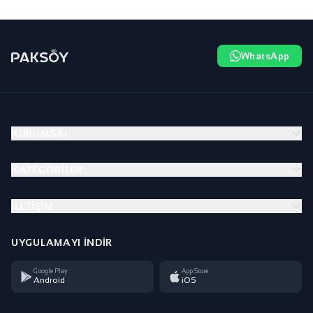
WhatsApp
KURUMSAL
KATEGORILER
İLETIŞIM
UYGULAMAYI İNDIR
Google Play
App Store
Android
iOS