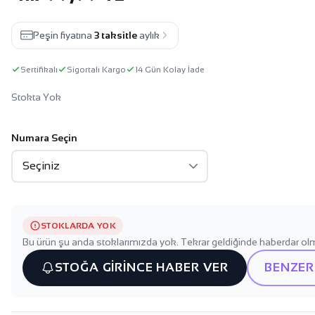
Peşin fiyatına
3 taksitle
aylık
Sertifikalı
Sigortalı Kargo
14 Gün Kolay İade
Stokta Yok
Numara Seçin
STOKLARDA YOK
Bu ürün şu anda stoklarımızda yok. Tekrar geldiğinde haberdar olm
STOĞA GİRİNCE HABER VER
BENZER