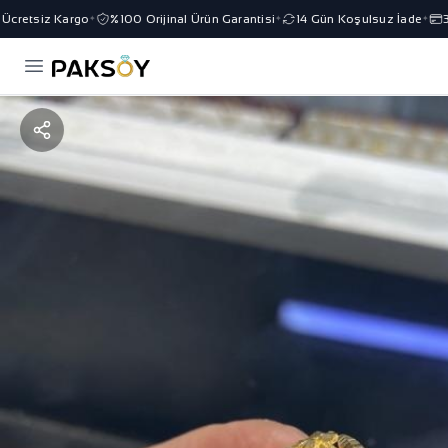
cretsiz Kargo
%100 Orijinal Ürün Garantisi
14 Gün Koşulsuz İade
3 T
✦
✦
✦