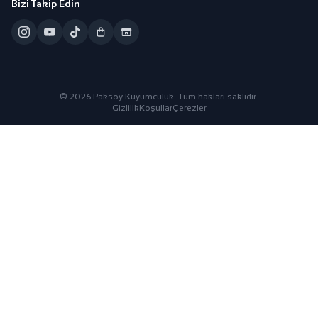
Bizi Takip Edin
© 2026 Paksoy Kuyumculuk. Tüm hakları saklıdır.
Gizlilik
Koşullar
Çerezler