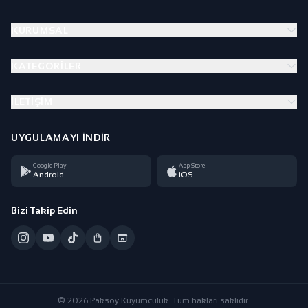
KURUMSAL
KATEGORILER
İLETIŞIM
UYGULAMAYI İNDIR
Google Play
App Store
Android
iOS
Bizi Takip Edin
© 2026 Paksoy Kuyumculuk. Tüm hakları saklıdır.