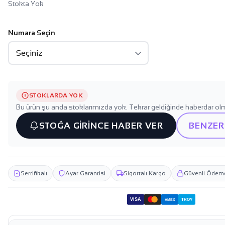
Stokta Yok
Numara Seçin
STOKLARDA YOK
Bu ürün şu anda stoklarımızda yok. Tekrar geldiğinde haberdar olm
STOĞA GİRİNCE HABER VER
BENZER
Sertifikalı
Ayar Garantisi
Sigortalı Kargo
Güvenli Ödem
VISA
TROY
AMEX