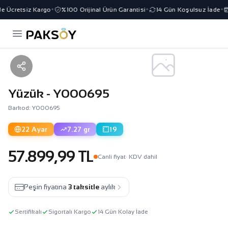
e Ücretsiz Kargo
%100 Orijinal Ürün Garantisi
14 Gün Koşulsuz İade
✦
✦
✦
Yüzük - Y000695
Barkod: Y000695
22 Ayar
7.27 gr
19
57.899,99 TL
Canli fiyat
· KDV dahil
Peşin fiyatına
3 taksitle
aylık
Sertifikalı
Sigortalı Kargo
14 Gün Kolay İade