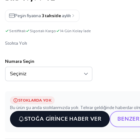
Peşin fiyatına
3 taksitle
aylık
Sertifikalı
Sigortalı Kargo
14 Gün Kolay İade
Stokta Yok
Numara Seçin
STOKLARDA YOK
Bu ürün şu anda stoklarımızda yok. Tekrar geldiğinde haberdar olm
STOĞA GİRİNCE HABER VER
BENZER