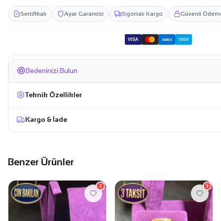
Sertifikalı
Ayar Garantisi
Sigortalı Kargo
Güvenli Ödem
VISA
TROY
AMEX
Bedeninizi Bulun
Teknik Özellikler
Kargo & İade
Benzer Ürünler
2
3