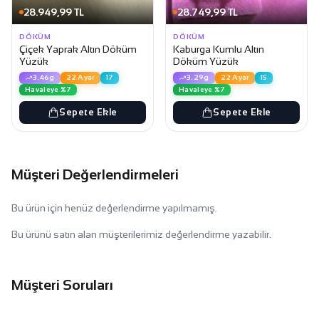
28.949,99 TL
28.749,99 TL
DÖKÜM
DÖKÜM
Çiçek Yaprak Altın Döküm
Kaburga Kumlu Altın
Yüzük
Döküm Yüzük
3.46g
22 Ayar
17
3.29g
22 Ayar
15
Havaleye %7
Havaleye %7
Sepete Ekle
Sepete Ekle
Müşteri Değerlendirmeleri
Bu ürün için henüz değerlendirme yapılmamış.
Bu ürünü satın alan müşterilerimiz değerlendirme yazabilir.
Müşteri Soruları