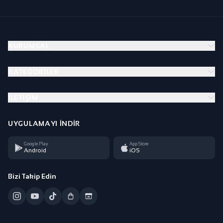
KURUMSAL
KATEGORILER
İLETIŞIM
UYGULAMAYI İNDIR
Google Play
App Store
Android
iOS
Bizi Takip Edin