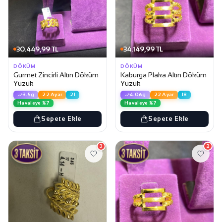
30.449,99 TL
34.149,99 TL
DÖKÜM
DÖKÜM
Gurmet Zincirli Altın Döküm
Kaburga Plaka Altın Döküm
Yüzük
Yüzük
3.5g
22 Ayar
21
4.06g
22 Ayar
18
Havaleye %7
Havaleye %7
Sepete Ekle
Sepete Ekle
3
2