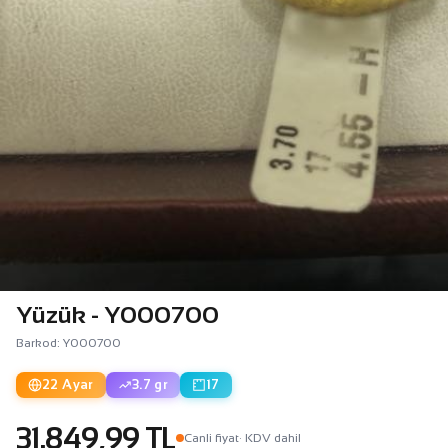
Yüzük - Y000700
Barkod: Y000700
22 Ayar
3.7 gr
17
31.849,99 TL
Canli fiyat
· KDV dahil