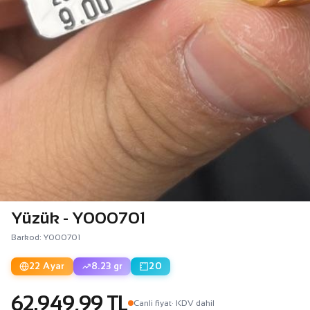
Yüzük - Y000701
Barkod: Y000701
22 Ayar
8.23 gr
20
62.949,99 TL
Canli fiyat
· KDV dahil