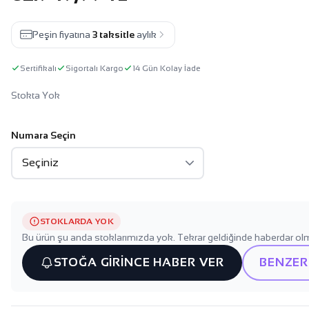
Peşin fiyatına
3 taksitle
aylık
Sertifikalı
Sigortalı Kargo
14 Gün Kolay İade
Stokta Yok
Numara Seçin
STOKLARDA YOK
Bu ürün şu anda stoklarımızda yok. Tekrar geldiğinde haberdar olm
STOĞA GİRİNCE HABER VER
BENZER