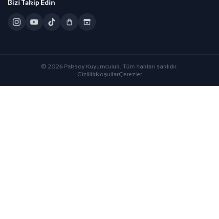
Bizi Takip Edin
© 2026 Paksoy Kuyumculuk. Tüm hakları saklıdır.
Gizlilik
Koşullar
Çerezler