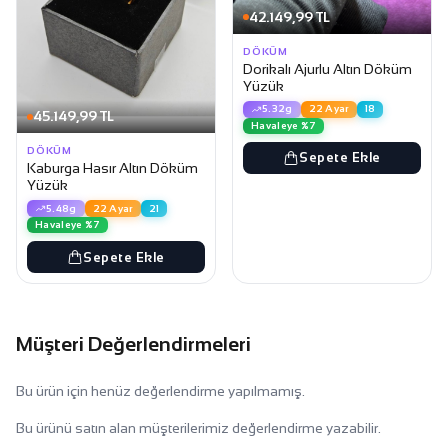
42.149,99 TL
DÖKÜM
Dorikalı Ajurlu Altın Döküm
Yüzük
5.32g
22 Ayar
18
45.149,99 TL
Havaleye %7
DÖKÜM
Sepete Ekle
Kaburga Hasır Altın Döküm
Yüzük
5.48g
22 Ayar
21
Havaleye %7
Sepete Ekle
Müşteri Değerlendirmeleri
Bu ürün için henüz değerlendirme yapılmamış.
Bu ürünü satın alan müşterilerimiz değerlendirme yazabilir.