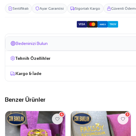
Sertifikalı
Ayar Garantisi
Sigortalı Kargo
Güvenli Ödem
VISA
TROY
AMEX
Bedeninizi Bulun
Teknik Özellikler
Kargo & İade
Benzer Ürünler
6
3