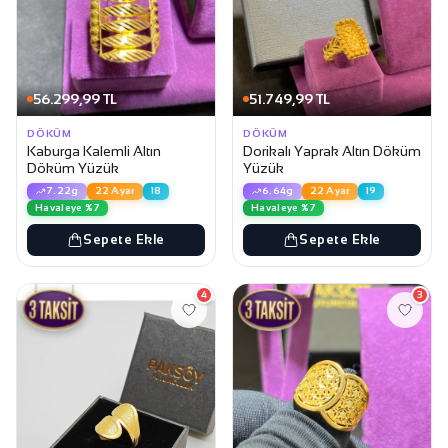
56.299,99 TL
51.749,99 TL
DÖKÜM
DÖKÜM
Kaburga Kalemli Altın
Dorikalı Yaprak Altın Döküm
Döküm Yüzük
Yüzük
7.22g
22 Ayar
18
6.64g
22 Ayar
19
Havaleye %7
Havaleye %7
Sepete Ekle
Sepete Ekle
4
3