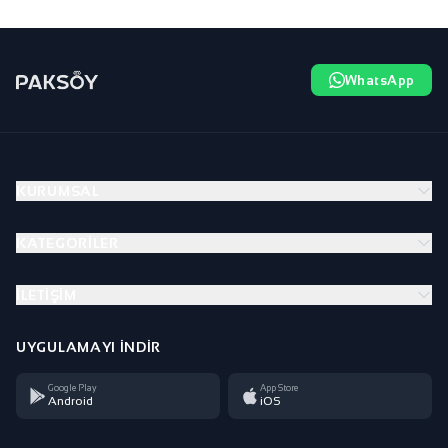
WhatsApp
KURUMSAL
KATEGORILER
İLETIŞIM
UYGULAMAYI İNDIR
Google Play
App Store
Android
iOS