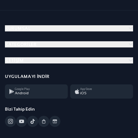
KURUMSAL
KATEGORILER
İLETIŞIM
UYGULAMAYI İNDIR
Google Play
App Store
Android
iOS
Bizi Takip Edin