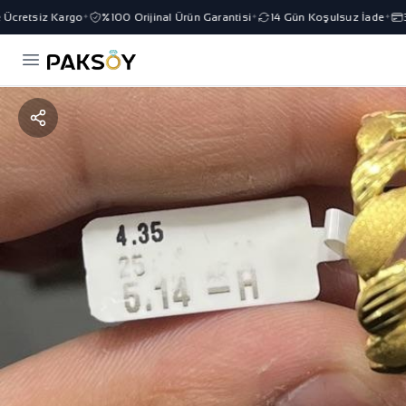
cretsiz Kargo
%100 Orijinal Ürün Garantisi
14 Gün Koşulsuz İade
3 
✦
✦
✦