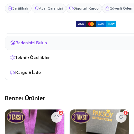
Sertifikalı
Ayar Garantisi
Sigortalı Kargo
Güvenli Ödem
VISA
TROY
AMEX
Bedeninizi Bulun
Teknik Özellikler
Kargo & İade
Benzer Ürünler
2
5