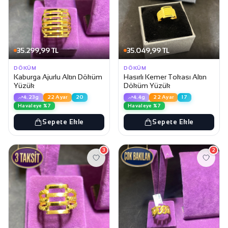
35.299,99 TL
35.049,99 TL
DÖKÜM
DÖKÜM
Kaburga Ajurlu Altın Döküm
Hasırlı Kemer Tokası Altın
Yüzük
Döküm Yüzük
4.23g
22 Ayar
20
4.4g
22 Ayar
17
Havaleye %7
Havaleye %7
Sepete Ekle
Sepete Ekle
3
2