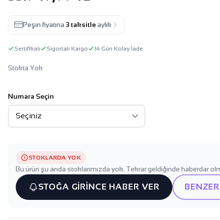
Peşin fiyatına
3 taksitle
aylık
Sertifikalı
Sigortalı Kargo
14 Gün Kolay İade
Stokta Yok
Numara Seçin
STOKLARDA YOK
Bu ürün şu anda stoklarımızda yok. Tekrar geldiğinde haberdar olm
STOĞA GİRİNCE HABER VER
BENZER