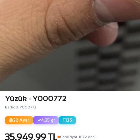
Yüzük - Y000772
Barkod: Y000772
22 Ayar
4.35 gr
25
35.949,99 TL
Canli fiyat
· KDV dahil