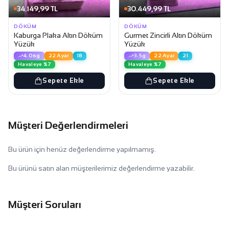
34.149,99 TL
30.449,99 TL
DÖKÜM
DÖKÜM
Kaburga Plaka Altın Döküm
Gurmet Zincirli Altın Döküm
Yüzük
Yüzük
4.06g
22 Ayar
18
3.5g
22 Ayar
21
Havaleye %7
Havaleye %7
Sepete Ekle
Sepete Ekle
Müşteri Değerlendirmeleri
Bu ürün için henüz değerlendirme yapılmamış.
Bu ürünü satın alan müşterilerimiz değerlendirme yazabilir.
Müşteri Soruları